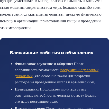
пузыри, участвовать в мастер-классах и слышать о Боге. Это
стало мощным свидетельством мира. Большое спасибо всем
волонтерам и служителям за молитвы, тяжелую физическую
помощь в организации, приготовлении пищи и проведении
этих мероприятий.
Ближайшие события и объявления
Финансовое служение и общение:
После
собрания есть возможность
послужить Богу своими
финансами
(что особенно важно для покрытия
расходов на проведенные лагеря и арт-вечеринки).
Понедельник:
Продолжаем молиться за все
озвученные потребности; молитва к ответу Божию –
это наше постоянное дело.
В течение недели:
Проходят встречи домашних