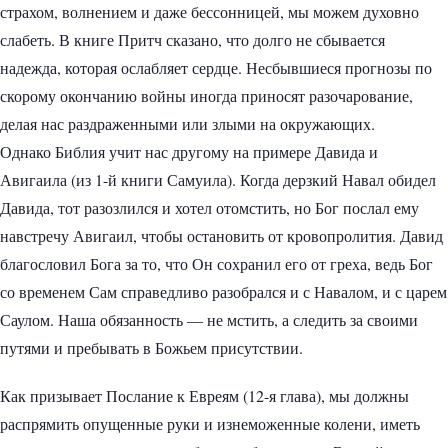
страхом, волнением и даже бессонницей, мы можем духовно
слабеть. В книге Притч сказано, что долго не сбывается
надежда, которая ослабляет сердце. Несбывшиеся прогнозы по
скорому окончанию войны иногда приносят разочарование,
делая нас раздраженными или злыми на окружающих.
Однако Библия учит нас другому на примере Давида и
Авигаила (из 1-й книги Самуила). Когда дерзкий Навал обидел
Давида, тот разозлился и хотел отомстить, но Бог послал ему
навстречу Авигаил, чтобы остановить от кровопролития. Давид
благословил Бога за то, что Он сохранил его от греха, ведь Бог
со временем Сам справедливо разобрался и с Навалом, и с царем
Саулом. Наша обязанность — не мстить, а следить за своими
путями и пребывать в Божьем присутствии.
Как призывает Послание к Евреям (12-я глава), мы должны
распрямить опущенные руки и изнеможенные колени, иметь