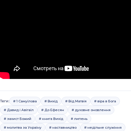
Теги:
# 1 Самуїлова
# Вихід
# Від Матвія
# віра в Бога
# Давид і Авігаїл
# До Ефесян
# духовне оновлення
# захист Божий
# книга Вихід
# липень
# молитва за Україну
# наставництво
# недільне служіння