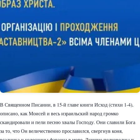
В Священном Писании, в 15-й главе книги Исход (стихи 1-4),
описано, как Моисей и весь израильский народ громко
скандировали и пели песню хвалы Господу. Они славили Бога
за то, что Он величественно прославился, свергнув коня,
всадника и колесницы фараона в море. Лучшие полководцы и