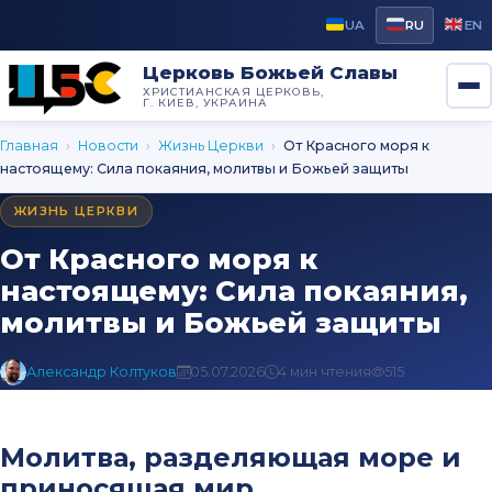
UA
RU
EN
Церковь Божьей Славы
ХРИСТИАНСКАЯ ЦЕРКОВЬ,
Г. КИЕВ, УКРАИНА
Главная
›
Новости
›
Жизнь Церкви
›
От Красного моря к
настоящему: Сила покаяния, молитвы и Божьей защиты
ЖИЗНЬ ЦЕРКВИ
От Красного моря к
настоящему: Сила покаяния,
молитвы и Божьей защиты
Александр Колтуков
05.07.2026
4 мин чтения
515
Молитва, разделяющая море и
приносящая мир