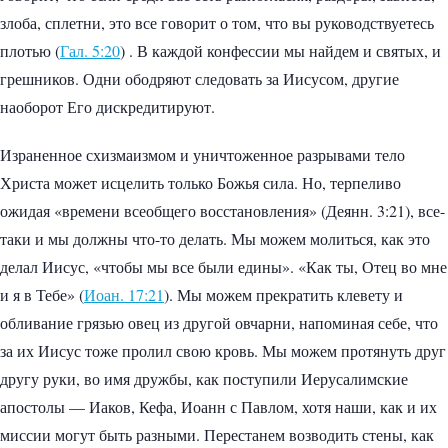
злоба, сплетни, это все говорит о том, что вы руководствуетесь
плотью (
Гал. 5:20
) . В каждой конфессии мы найдем и святых, и
грешников. Одни ободряют следовать за Иисусом, другие
наоборот Его дискредитируют.
Израненное схизмаизмом и уничтоженное разрывами тело
Христа может исцелить только Божья сила. Но, терпеливо
ожидая «времени всеобщего восстановления» (Деянн. 3:21), все-
таки и мы должны что-то делать. Мы можем молиться, как это
делал Иисус, «чтобы мы все были едины». «Как ты, Отец во мне
и я в Тебе» (
Иоан. 17:21
). Мы можем прекратить клевету и
обливание грязью овец из другой овчарни, напоминая себе, что
за их Иисус тоже пролил свою кровь. Мы можем протянуть друг
другу руки, во имя дружбы, как поступили Иерусалимские
апостолы — Иаков, Кефа, Иоанн с Павлом, хотя наши, как и их
миссии могут быть разными. Перестанем возводить стены, как