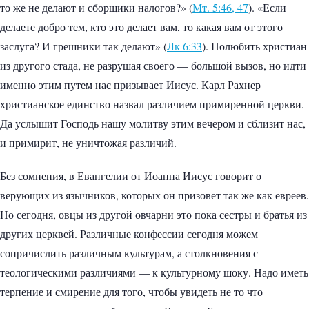
то же не делают и сборщики налогов?» (
Мт. 5:46, 47
). «Если
делаете добро тем, кто это делает вам, то какая вам от этого
заслуга? И грешники так делают» (
Лк 6:33
). Полюбить христиан
из другого стада, не разрушая своего — большой вызов, но идти
именно этим путем нас призывает Иисус. Карл Рахнер
христианское единство назвал различием примиренной церкви.
Да услышит Господь нашу молитву этим вечером и сблизит нас,
и примирит, не уничтожая различий.
Без сомнения, в Евангелии от Иоанна Иисус говорит о
верующих из язычников, которых он призовет так же как евреев.
Но сегодня, овцы из другой овчарни это пока сестры и братья из
других церквей. Различные конфессии сегодня можем
сопричислить различным культурам, а столкновения с
теологическими различиями — к культурному шоку. Надо иметь
терпение и смирение для того, чтобы увидеть не то что