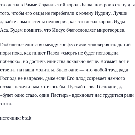
это делал в Рамме Израильский король Баша, построив стену для
того, чтобы его овцы не перебегали к колену Иудину. Лучше
давайте ломать стены недоверия, как это делал король Иуды
Аса. Будем помнить, что Иисус благословляет миротворцев.
Глобальное единство между конфессиями маловероятно до той
поры пока, как пишет Павел «смерть не будет поглощена
победою», но достичь единства локально легче. Возьмет Бог и
ответит на наши молитвы. Знаю одно — что любой труд ради
Господа не напрасен, даже если Его плод созревает намного
позже, нежели нам хотелось бы. Пускай слова Господни, да
«будет одно стадо, один Пастырь» вдохновят нас трудиться ради
этого.
источник: btz.lt