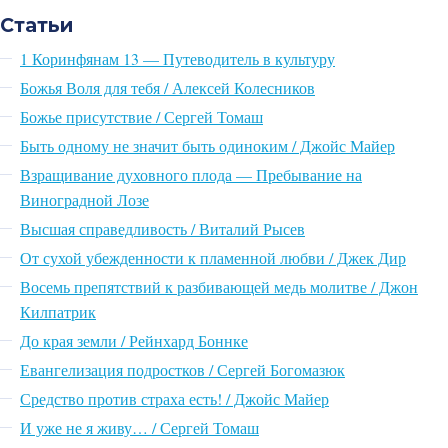
Статьи
1 Коринфянам 13 — Путеводитель в культуру
Божья Воля для тебя / Алексей Колесников
Божье присутствие / Сергей Томаш
Быть одному не значит быть одиноким / Джойс Майер
Взращивание духовного плода — Пребывание на
Виноградной Лозе
Высшая справедливость / Виталий Рысев
От сухой убежденности к пламенной любви / Джек Дир
Восемь препятствий к разбивающей медь молитве / Джон
Килпатрик
До края земли / Рейнхард Боннке
Евангелизация подростков / Сергей Богомазюк
Средство против страха есть! / Джойс Майер
И уже не я живу… / Сергей Томаш