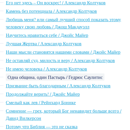
Его нет здесь – Он воскрес! / Александр Колтуков
Камень без потенциала / Александр Колтуков
Любишь меня? или самый лучший способ показать этому
человеку свою любовь / Джош Макдауэлл
Научитесь нравиться себе / Джойс Майер
Лучшая Жертва / Александр Колтуков
Наши мысли становятся нашими словами / Джойс Майер
Не оставляй суд, милость и веру / Александр Колтуков
Не имею человека / Александр Колтуков
Одна община, один Пастырь / Гедрюс Саулитис
Призвание быть благодарным / Александр Колтуков
Продолжайте верить! / Джойс Майер
Смелый как лев / Рейнхард Боннке
Сомнение — грех, который Бог ненавидит больше всего /
Давид Вилкерсон
Потому что Библия — это не сказка