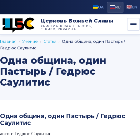
UA
RU
EN
Церковь Божьей Славы
ХРИСТИАНСКАЯ ЦЕРКОВЬ,
Г. КИЕВ, УКРАИНА
Главная
›
Учение
›
Статьи
›
Одна община, один Пастырь /
Гедрюс Саулитис
Одна община, один
Пастырь / Гедрюс
Саулитис
Одна община, один Пастырь / Гедрюс
Саулитис
автор: Гедрюс Саулитис