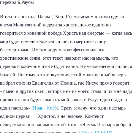
перевод Б.Раубы
В тексте апостола Павла (1Кор. 15), читаемом в этом году во
время Молитвенной недели за христианское единство
говориться о конечной победе Христа над смертью — когда весь
мир будет изменен Божьей силой, и смертные станут
бессмертными. Имея в виду межконфессиональные
христианские связи, этот текст наводит нас на мысль, что
церковь в конечном итоге будет едина. Не человеческой силой, а
Божьей. Поэтому в этот экуменический молитвенный вечер я
выбрал стих из Евангелия от Иоанна, где Иисус прямо говорит:
«Имею и других овец , которые не из моего стада; и их мне надо
привести; они будут слышать мой голос, и будут одно стадо, и
один пастырь» (
Иоан. 10:16
). Сразу замечу, что один пастырь
единой церкви — Христос, а не человек. Контекст
недвусмысленно напоминает об этом : «Я есмь Пастырь добрый
и за своих овец полагаю жизнь свою» (
Иоан. 10:14,15
).