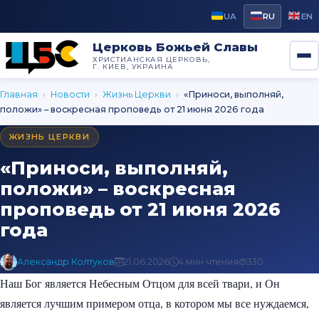
UA
RU
EN
Церковь Божьей Славы
ХРИСТИАНСКАЯ ЦЕРКОВЬ,
Г. КИЕВ, УКРАИНА
Главная
›
Новости
›
Жизнь Церкви
›
«Приноси, выполняй,
положи» – воскресная проповедь от 21 июня 2026 года
ЖИЗНЬ ЦЕРКВИ
«Приноси, выполняй,
положи» – воскресная
проповедь от 21 июня 2026
года
Александр Колтуков
21.06.2026
4 мин чтения
330
Наш Бог является Небесным Отцом для всей твари, и Он
является лучшим примером отца, в котором мы все нуждаемся,