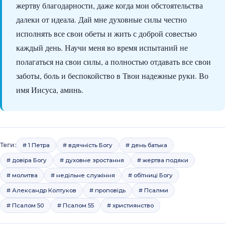
жертву благодарности, даже когда мои обстоятельства
далеки от идеала. Дай мне духовные силы честно
исполнять все свои обеты и жить с доброй совестью
каждый день. Научи меня во время испытаний не
полагаться на свои силы, а полностью отдавать все свои
заботы, боль и беспокойство в Твои надежные руки. Во
имя Иисуса, аминь.
Теги:
# 1 Петра
# вдячність Богу
# день батька
# довіра Богу
# духовне зростання
# жертва подяки
# молитва
# недільне служіння
# обітниці Богу
# Александр Колтуков
# проповідь
# Псалми
# Псалом 50
# Псалом 55
# християнство