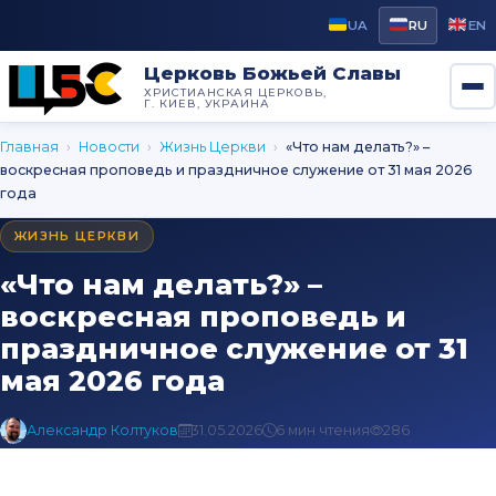
UA
RU
EN
Церковь Божьей Славы
ХРИСТИАНСКАЯ ЦЕРКОВЬ,
Г. КИЕВ, УКРАИНА
Главная
›
Новости
›
Жизнь Церкви
›
«Что нам делать?» –
воскресная проповедь и праздничное служение от 31 мая 2026
года
ЖИЗНЬ ЦЕРКВИ
«Что нам делать?» –
воскресная проповедь и
праздничное служение от 31
мая 2026 года
Александр Колтуков
31.05.2026
6 мин чтения
286