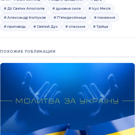
# Дії Святих Апостолів
# духовна сила
# Ісус Месія
# Александр Колтуков
# П'ятидесятниця
# покаяння
# проповідь
# Святий Дух
# спасіння
# Трійця
ПОХОЖИЕ ПУБЛИКАЦИИ