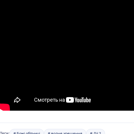
Теги:
# Божі обітниці
# водне хрещення
# Дії 2