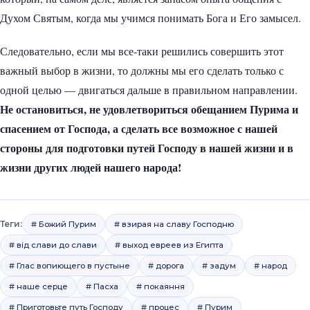
Духом Святым, когда мы учимся понимать Бога и Его замысел.
Следовательно, если мы все-таки решились совершить этот
важный выбор в жизни, то должны мы его сделать только с
одной целью — двигаться дальше в правильном направлении.
Не остановиться, не удовлетвориться обещанием Пурима и
спасением от Господа, а сделать все возможное с нашей
стороны для подготовки путей Господу в нашей жизни и в
жизни других людей нашего народа!
Теги:
# Божий Пурим
# взирая на славу Господню
# від слави до слави
# выход евреев из Египта
# Глас вопиющего в пустыне
# дорога
# задум
# народ
# наше серце
# Пасха
# покаяння
# Приготовьте путь Господу
# процес
# Пурим