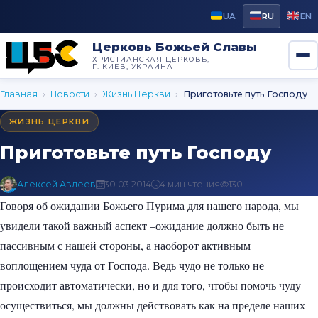
UA
RU
EN
Церковь Божьей Славы
ХРИСТИАНСКАЯ ЦЕРКОВЬ,
Г. КИЕВ, УКРАИНА
Главная
›
Новости
›
Жизнь Церкви
›
Приготовьте путь Господу
ЖИЗНЬ ЦЕРКВИ
Приготовьте путь Господу
Алексей Авдеев
30.03.2014
4 мин чтения
130
Говоря об ожидании Божьего Пурима для нашего народа, мы
увидели такой важный аспект –ожидание должно быть не
пассивным с нашей стороны, а наоборот активным
воплощением чуда от Господа. Ведь чудо не только не
происходит автоматически, но и для того, чтобы помочь чуду
осуществиться, мы должны действовать как на пределе наших