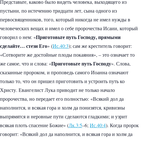
Представьте, каково было видеть человека, выходящего из
пустыни, по истечению тридцати лет, сына одного из
первосвященников, того, который никогда не имел нужды в
человеческих вещах и имел о себе пророчества Исаии, который
Приготовьте путь Господу, прямыми
говорил о нем: «
сделайте… стези Его
» (
Ис.40:3
); сам же креститель говорит:
«Сотворите же достойные плоды покаяния», – это означает то
Приготовьте путь Господу
же самое, что и слова: «
». Слова,
сказанные пророком, и проповедь самого Иоанна означают
только то, что он пришел приготовить и устроить путь ко
Христу. Евангелист Лука приводит не только начало
пророчества, но передает его полностью: «Всякий дол да
наполнится, и всякая гора и холм да понизятся, кривизны
выпрямятся и неровные пути сделаются гладкими; и узрит
всякая плоть спасение Божие» (
Лк.3:5
–6;
Ис.40:4
). Когда пророк
говорит: «Всякий дол да наполнится, и всякая гора и холм да