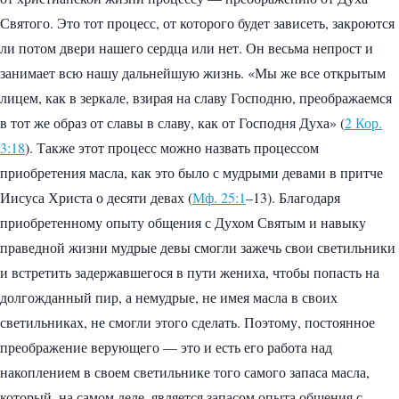
Святого. Это тот процесс, от которого будет зависеть, закроются
ли потом двери нашего сердца или нет. Он весьма непрост и
занимает всю нашу дальнейшую жизнь. «Мы же все открытым
лицем, как в зеркале, взирая на славу Господню, преображаемся
в тот же образ от славы в славу, как от Господня Духа» (
2 Кор.
3:18
). Также этот процесс можно назвать процессом
приобретения масла, как это было с мудрыми девами в притче
Иисуса Христа о десяти девах (
Мф. 25:1
–13). Благодаря
приобретенному опыту общения с Духом Святым и навыку
праведной жизни мудрые девы смогли зажечь свои светильники
и встретить задержавшегося в пути жениха, чтобы попасть на
долгожданный пир, а немудрые, не имея масла в своих
светильниках, не смогли этого сделать. Поэтому, постоянное
преображение верующего — это и есть его работа над
накоплением в своем светильнике того самого запаса масла,
который, на самом деле, является запасом опыта общения с