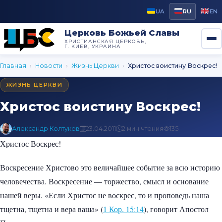
UA
RU
EN
Церковь Божьей Славы
ХРИСТИАНСКАЯ ЦЕРКОВЬ,
Г. КИЕВ, УКРАИНА
Главная
›
Новости
›
Жизнь Церкви
›
Христос воистину Воскрес!
ЖИЗНЬ ЦЕРКВИ
Христос воистину Воскрес!
Александр Колтуков
23.04.2011
2 мин чтения
135
Христос Воскрес!
Воскресение Христово это величайшее событие за всю историю
человечества. Воскресение — торжество, смысл и основание
нашей веры. «Если Христос не воскрес, то и проповедь наша
тщетна, тщетна и вера ваша» (
1 Кор. 15:14
), говорит Апостол