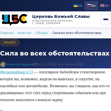
UA
RU
EN
Церковь Божьей Славы
ХРИСТИАНСКАЯ ЦЕРКОВЬ,
Г. КИЕВ, УКРАИНА
Главная
›
Новости
›
Общее
›
Сила во всех обстоятельствах
ОБЩЕЕ
Сила во всех обстоятельствах
Алексей Авдеев
16.02.2026
2 мин чтения
187
Филиппийцам 4:13
— популярное библейское стихотворение,
которое вы, возможно, видели на вывесках, в соцсетях, на
наклейках или автомобилях. Возможно, вы слышали, как кто-то
декламировал этот стих перед спортивным событием или при
попытке выполнить сложную задачу.