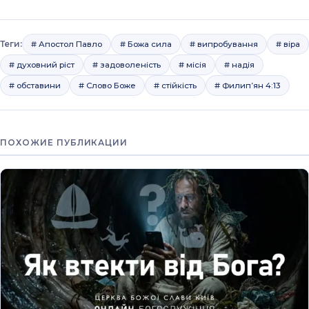
Теги:
# Апостол Павло
# Божа сила
# випробування
# віра
# духовний ріст
# задоволеність
# місія
# надія
# обставини
# Слово Боже
# стійкість
# Филип’ян 4:13
ПОХОЖИЕ ПУБЛИКАЦИИ