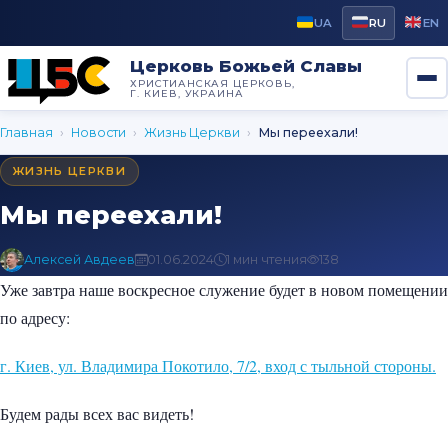
UA
RU
EN
Церковь Божьей Славы
ХРИСТИАНСКАЯ ЦЕРКОВЬ,
Г. КИЕВ, УКРАИНА
Главная
›
Новости
›
Жизнь Церкви
›
Мы переехали!
ЖИЗНЬ ЦЕРКВИ
Мы переехали!
Алексей Авдеев
01.06.2024
1 мин чтения
138
Уже завтра наше воскресное служение будет в новом помещении
по адресу:
г. Киев, ул. Владимира Покотило, 7/2, вход с тыльной стороны.
Будем рады всех вас видеть!