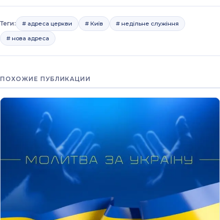
Теги:
# адреса церкви
# Київ
# недільне служіння
# нова адреса
ПОХОЖИЕ ПУБЛИКАЦИИ