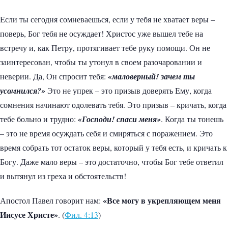
Если ты сегодня сомневаешься, если у тебя не хватает веры –
поверь, Бог тебя не осуждает! Христос уже вышел тебе на
встречу и, как Петру, протягивает тебе руку помощи. Он не
заинтересован, чтобы ты утонул в своем разочаровании и
неверии. Да, Он спросит тебя:
«маловерный! зачем ты
усомнился?»
Это не упрек – это призыв доверять Ему, когда
сомнения начинают одолевать тебя. Это призыв – кричать, когда
тебе больно и трудно:
«Господи! спаси меня»
. Когда ты тонешь
– это не время осуждать себя и смиряться с поражением. Это
время собрать тот остаток веры, который у тебя есть, и кричать к
Богу. Даже мало веры – это достаточно, чтобы Бог тебе ответил
и вытянул из греха и обстоятельств!
«Все могу в укрепляющем меня
Апостол Павел говорит нам:
Иисусе Христе»
. (
Фил. 4:13
)