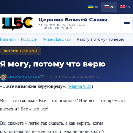
UA
RU
EN
Церковь Божьей Славы
ХРИСТИАНСКАЯ ЦЕРКОВЬ,
Г. КИЕВ, УКРАИНА
Главная
›
Новости
›
Жизнь Церкви
›
Я могу, потому что верю
ЖИЗНЬ ЦЕРКВИ
Я могу, потому что верю
Алексей Авдеев
01.02.2017
4 мин чтения
152
«…все возможно верующему»
. (
Марка 9:23
)
Все – это сколько? Все – это немного? Или все – это время от
времени? Все – это все!
Вы скажете – легко так сказать, а как верить, когда
обстоятельства не меняются и чуда не происходит?