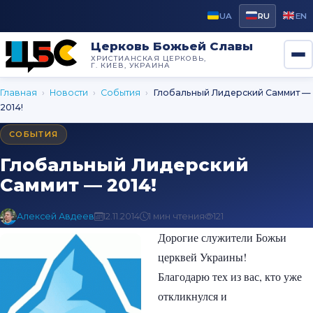
UA
RU
EN
Церковь Божьей Славы
ХРИСТИАНСКАЯ ЦЕРКОВЬ,
Г. КИЕВ, УКРАИНА
Главная
›
Новости
›
Cобытия
›
Глобальный Лидерский Саммит —
2014!
CОБЫТИЯ
Глобальный Лидерский
Саммит — 2014!
Алексей Авдеев
12.11.2014
1 мин чтения
121
Дорогие служители Божьи
церквей Украины!
Благодарю тех из вас, кто уже
откликнулся и