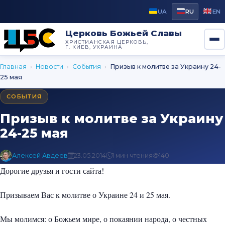
UA
RU
EN
Церковь Божьей Славы
ХРИСТИАНСКАЯ ЦЕРКОВЬ,
Г. КИЕВ, УКРАИНА
Главная
›
Новости
›
Cобытия
›
Призыв к молитве за Украину 24-
25 мая
CОБЫТИЯ
Призыв к молитве за Украину
24-25 мая
Алексей Авдеев
23.05.2014
1 мин чтения
140
Дорогие друзья и гости сайта!
Призываем Вас к молитве о Украине 24 и 25 мая.
Мы молимся: о Божьем мире, о покаянии народа, о честных