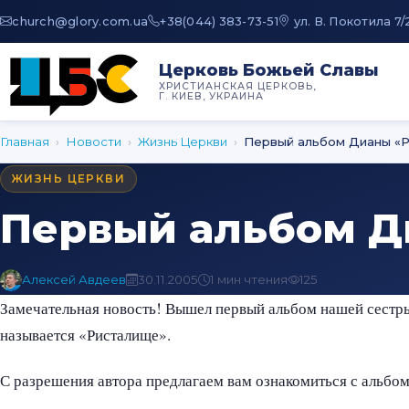
au.moc.yrolg@hcruhc
+38(044) 383-73-51
ул. В. Покотила 7/
Церковь Божьей Славы
ХРИСТИАНСКАЯ ЦЕРКОВЬ,
Г. КИЕВ, УКРАИНА
Главная
›
Новости
›
Жизнь Церкви
›
Первый альбом Дианы «Р
ЖИЗНЬ ЦЕРКВИ
Первый альбом Д
Алексей Авдеев
30.11.2005
1 мин чтения
125
Замечательная новость! Вышел первый альбом нашей сестры
называется «Ристалище».
С разрешения автора предлагаем вам ознакомиться с альб