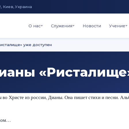
2, Киев, Украина
О нас
Служения
Новости
Учение
исталище» уже доступен
ианы «Ристалище
 во Христе из россии, Дианы. Она пишет стихи и песни. Ал
омом…