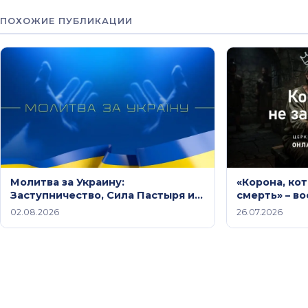
ПОХОЖИЕ ПУБЛИКАЦИИ
Молитва за Украину:
«Корона, ко
Заступничество, Сила Пастыря и
смерть» – в
Небесный Мир Христа /
от 26 июля 
02.08.2026
26.07.2026
Молитвенное служение