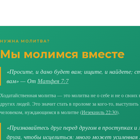
НУЖНА МОЛИТВА?
Мы молимся вместе
«Просите, и дано будет вам; ищите, и найдете; с
вам» — От
Матфея 7:7
Ходатайственная молитва — это молитва не о себе и не о своих 
других людей. Это значит стать в проломе за кого-то, выступит
человеком, нуждающимся в молитве (
Иезекииль 22:30
).
«Признавайтесь друг перед другом в проступках и 
друга, чтобы исцелиться: много может усиленная