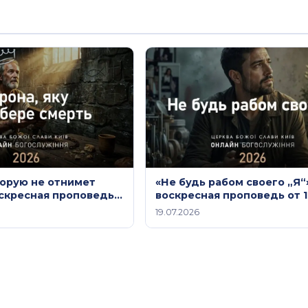
торую не отнимет
«Не будь рабом своего „Я“
оскресная проповедь
воскресная проповедь от 
2026 года
2026 года
19.07.2026