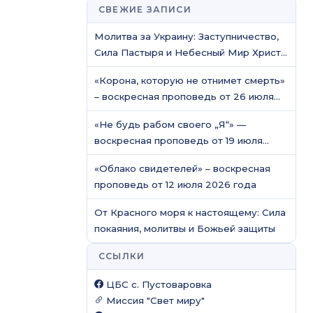
СВЕЖИЕ ЗАПИСИ
Молитва за Украину: Заступничество,
Сила Пастыря и Небесный Мир Христа
/ Молитвенное служение
«Корона, которую не отнимет смерть»
– воскресная проповедь от 26 июля
2026 года
«Не будь рабом своего „Я“» —
воскресная проповедь от 19 июля
2026 года
«Облако свидетелей» – воскресная
проповедь от 12 июля 2026 года
От Красного моря к настоящему: Сила
покаяния, молитвы и Божьей защиты
ССЫЛКИ
ЦБС c. Пустоваровка
Миссия "Свет миру"