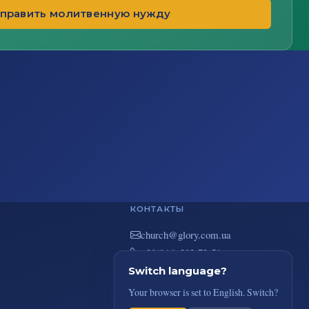
править молитвенную нужду
КОНТАКТЫ
au.moc.yrolg@hcruhc
+38(044) 383-73-51
ул. В. Покотила 7/2, Киев,
Switch language?
Украина
Your browser is set to English. Switch?