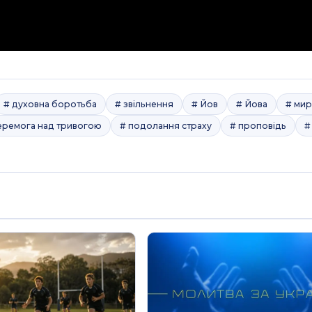
# духовна боротьба
# звільнення
# Йов
# Йова
# ми
еремога над тривогою
# подолання страху
# проповідь
#