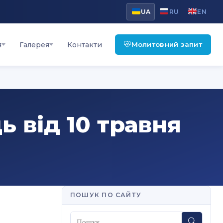
UA
RU
EN
Молитовний запит
я
Галерея
Контакти
ь від 10 травня
ПОШУК ПО САЙТУ
Пошук