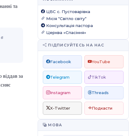
нанні та
ЦБС c. Пустоварівка
Місія "Світло світу"
Консультація пастора
Церква «Спасіння»
 в
ПІДПИСУЙТЕСЬ НА НАС
Facebook
YouTube
 віддав за
Telegram
TikTok
існяє
Instagram
Threads
X-Twitter
Подкасти
МОВА