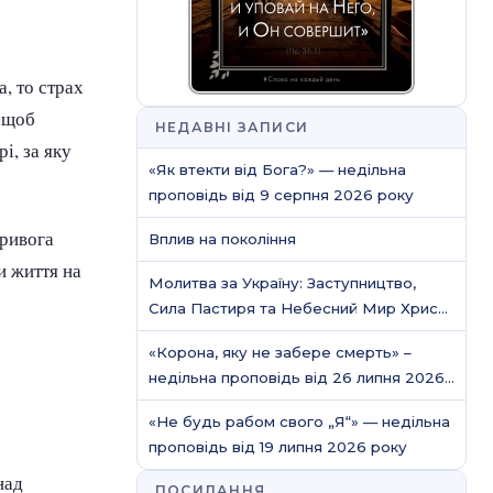
, то страх
, щоб
НЕДАВНІ ЗАПИСИ
і, за яку
«Як втекти від Бога?» — недільна
проповідь від 9 серпня 2026 року
тривога
Вплив на покоління
и життя на
Молитва за Україну: Заступництво,
Сила Пастиря та Небесний Мир Христа
/ Молитовне служіння
«Корона, яку не забере смерть» –
недільна проповідь від 26 липня 2026
року
«Не будь рабом свого „Я“» — недільна
проповідь від 19 липня 2026 року
над
ПОСИЛАННЯ