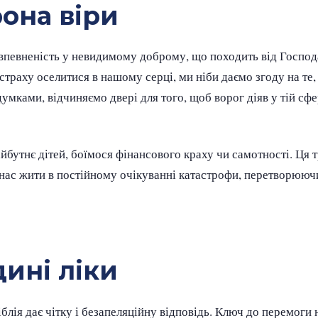
рона віри
впевненість у невидимому доброму, що походить від Господа
траху оселитися в нашому серці, ми ніби даємо згоду на те
думками, відчиняємо двері для того, щоб ворог діяв у тій сфер
йбутнє дітей, боїмося фінансового краху чи самотності. Ця 
 нас жити в постійному очікуванні катастрофи, перетворююч
ині ліки
блія дає чітку і безапеляційну відповідь. Ключ до перемоги 