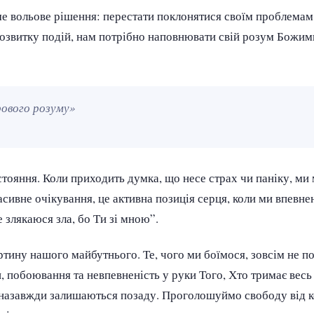
ме вольове рішення: перестати поклонятися своїм проблемам
розвитку подій, нам потрібно наповнювати свій розум Божим
орового розуму»
ояння. Коли приходить думка, що несе страх чи паніку, ми
сивне очікування, це активна позиція серця, коли ми впевне
 злякаюся зла, бо Ти зі мною”.
тину нашого майбутнього. Те, чого ми боїмося, зовсім не п
, побоювання та невпевненість у руки Того, Хто тримає весь 
у назавжди залишаються позаду. Проголошуймо свободу від 