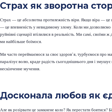
Страх як зворотна сто
Страх — це абсолютна протилежність віри. Якщо віра — це 
— це впевненість у невидимому злому. Коли ми дозволяємо с
руйнівні сценарії втілилися в реальність. Ми самі, своїми ж 
ми найбільше боїмося.
Ми часто переймаємося за своє здоров’я, турбуємося про ма
паралізує волю, краде радість сьогоднішнього дня і змушує
нескінченне мучення.
Досконала любов як єд
Але як розірвати це замкнене коло? Як перестати боятися? Бі