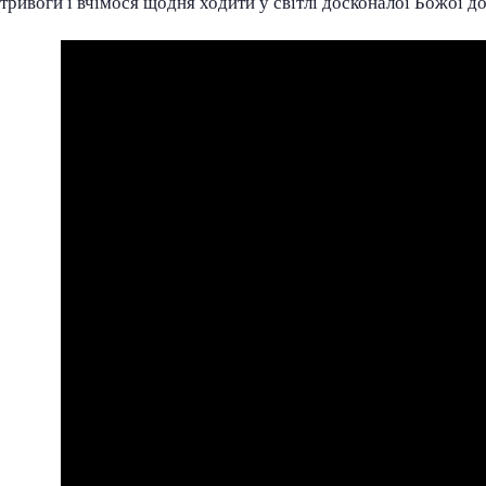
тривоги і вчімося щодня ходити у світлі досконалої Божої д