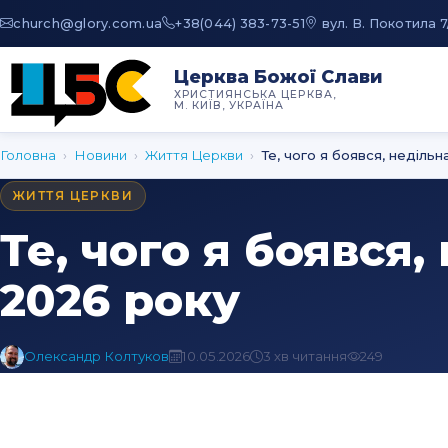
au.moc.yrolg@hcruhc
+38(044) 383-73-51
вул. В. Покотила 7
Церква Божої Слави
ХРИСТИЯНСЬКА ЦЕРКВА,
М. КИЇВ, УКРАЇНА
Головна
›
Новини
›
Життя Церкви
›
Те, чого я боявся, недільн
ЖИТТЯ ЦЕРКВИ
Те, чого я боявся,
2026 року
Олександр Колтуков
10.05.2026
3 хв читання
249