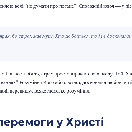
 силою волі “не думати про погане”. Справжній ключ — у піз
трах, бо страх має муку. Хто ж боїться, той не досконалий
о Бог нас любить, страх просто втрачає свою владу. Той, Хто
уваннях? Розуміння Його абсолютної, досконалої любові вит
який перевищує всяке людське розуміння.
 перемоги у Христі