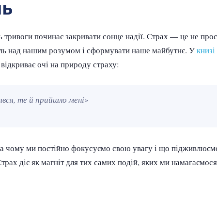
нь
 тривоги починає закривати сонце надії. Страх — це не прос
роль над нашим розумом і сформувати наше майбутнє. У
книзі
відкриває очі на природу страху:
оявся, те й прийшло мені»
на чому ми постійно фокусуємо свою увагу і що підживлюєм
трах діє як магніт для тих самих подій, яких ми намагаємося