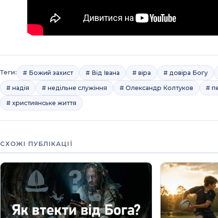
Теги:
# Божий захист
# Від Івана
# віра
# довіра Богу
# надія
# недільне служіння
# Олександр Колтуков
# п
# християнське життя
СХОЖІ ПУБЛІКАЦІЇ