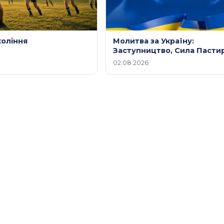
коління
Молитва за Україну:
Заступництво, Сила Пастир
Небесний Мир Христа /
02.08.2026
Молитовне служіння