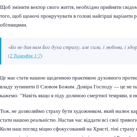
Щоб змінити вектор свого життя, необхідно прийняти свідо
того, щоб щоночі прокручувати в голові найгірші варіанти 
обітницями.
«Бо не дав нам Бог духа страху, але сили, і любови, і зд
(
2 Тимофія 1:7
)
Це має стати нашою щоденною практикою духовного протист
владу зупинити її Словом Божим. Довіра Господу — це не па
кажемо: “Навіть якщо я піду долиною смертної темряви, я не
Тож, не дозволяймо страху бути художником, який малює кар
стати нашою реальністю. Настав час віддати всі свої тривоги
Коли наш погляд міцно сфокусований на Христі, тіні страх