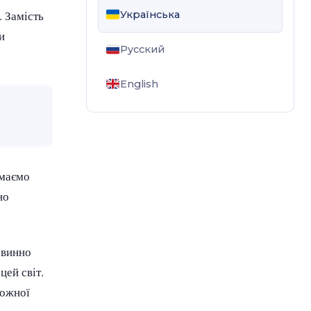
. Замість
Українська
и
Русский
English
 маємо
но
овинно
цей світ.
кожної