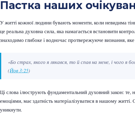
Пастка наших очікува
У житті кожної людини бувають моменти, коли невидима тінь
це реальна духовна сила, яка намагається встановити конт
знаходимо глибоке і водночас протвережуюче визнання, яке 
«Бо страх, якого я лякався, то й спав на мене, і чого я б
(
Йов 3:25
)
Ці слова ілюструють фундаментальний духовний закон: те, 
емоціями, має здатність матеріалізуватися в нашому житті. С
уникнути.