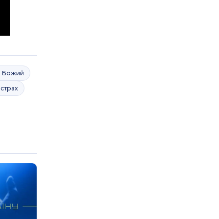
р Божий
 страх