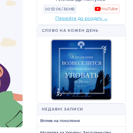
YouTube
00:53:06 / 36 MB
Перейти до розділу →
СЛОВО НА КОЖЕН ДЕНЬ
НЕДАВНІ ЗАПИСИ
Вплив на покоління
Молитва за Україну: Заступництво,