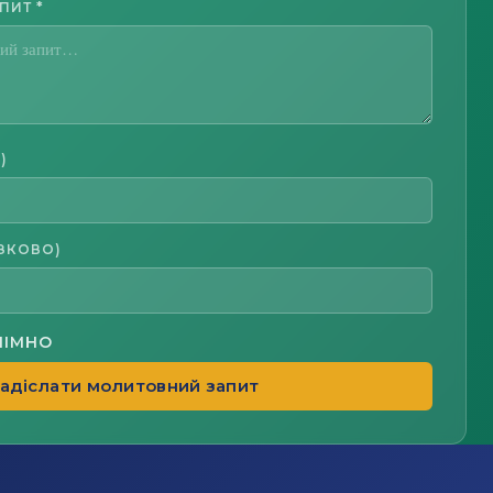
АПИТ
*
)
ЗКОВО)
НІМНО
адіслати молитовний запит