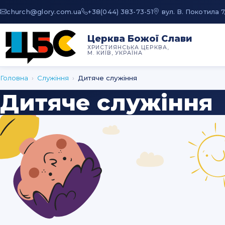
au.moc.yrolg@hcruhc
+38(044) 383-73-51
вул. В. Покотила 7
Церква Божої Слави
ХРИСТИЯНСЬКА ЦЕРКВА,
М. КИЇВ, УКРАЇНА
Головна
›
Служіння
›
Дитяче служіння
Дитяче служіння