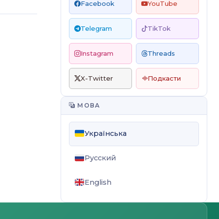
Facebook
YouTube
Telegram
TikTok
Instagram
Threads
X-Twitter
Подкасти
МОВА
Українська
Русский
English