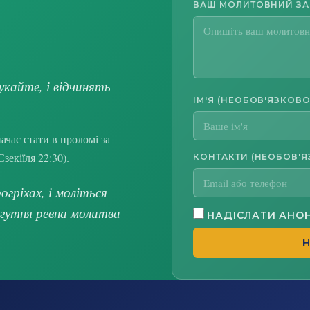
ВАШ МОЛИТОВНИЙ З
укайте, і відчинять
ІМ'Я (НЕОБОВ'ЯЗКОВО
чає стати в проломі за
Єзекіїля 22:30
).
КОНТАКТИ (НЕОБОВ'Я
гріхах, і моліться
огутня ревна молитва
НАДІСЛАТИ АНО
Н