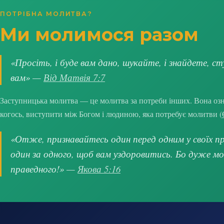
ПОТРІБНА МОЛИТВА?
Ми молимося разом
«Просіть, і буде вам дано, шукайте, і знайдете, ст
вам» —
Від Матвія 7:7
Заступницька молитва — це молитва за потреби інших. Вона озна
когось, виступити між Богом і людиною, яка потребує молитви (
«Отже, признавайтесь один перед одним у своїх про
один за одного, щоб вам уздоровитись. Бо дуже м
праведного!» —
Якова 5:16