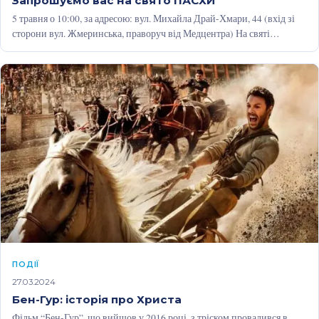
Запрошуємо вас на свято ПАСХИ
5 травня о 10:00, за адресою: вул. Михайла Драй-Хмари, 44 (вхід зі
сторони вул. Жмеринська, праворуч від Медцентра) На святі…
ПОДІЇ
27.03.2024
Бен-Гур: історія про Христа
Фільм “Бен-Гур”, що вийшов у 2016 році, з тріском провалився в