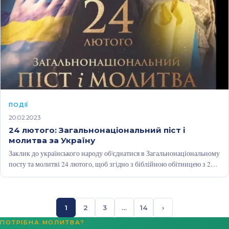
ПОДІЇ
20.02.2023
24 лютого: Загальнонаціональний піст і
молитва за Україну
Заклик до українського народу об'єднатися в Загальнонаціональному
посту та молитві 24 лютого, щоб згідно з біблійною обітницею з 2
Хронік…
1
2
3
…
14
›
ПОТРІБНА МОЛИТВА?