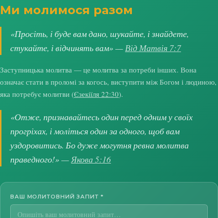
Ми молимося разом
«Просіть, і буде вам дано, шукайте, і знайдете,
стукайте, і відчинять вам» —
Від Матвія 7:7
Заступницька молитва — це молитва за потреби інших. Вона
означає стати в проломі за когось, виступити між Богом і людиною,
яка потребує молитви (
Єзекіїля 22:30
).
«Отже, признавайтесь один перед одним у своїх
прогріхах, і моліться один за одного, щоб вам
уздоровитись. Бо дуже могутня ревна молитва
праведного!» —
Якова 5:16
ВАШ МОЛИТОВНИЙ ЗАПИТ
*