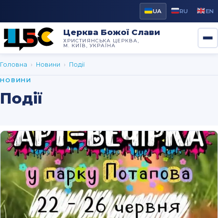
UA
RU
EN
Церква Божої Слави
ХРИСТИЯНСЬКА ЦЕРКВА,
М. КИЇВ, УКРАЇНА
Головна
›
Новини
›
Події
НОВИНИ
Події