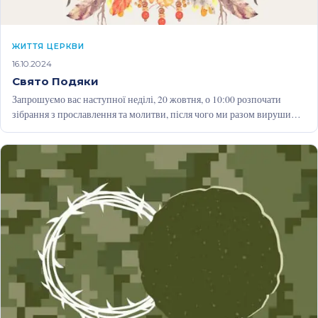
ЖИТТЯ ЦЕРКВИ
16.10.2024
Свято Подяки
Запрошуємо вас наступної неділі, 20 жовтня, о 10:00 розпочати
зібрання з прославлення та молитви, після чого ми разом вирушимо
до…