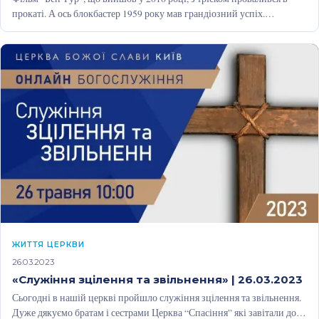
прокаті. А ось блокбастер 1959 року мав грандіозний успіх.…
ЖИТТЯ ЦЕРКВИ
26.03.2023
«Служіння зцілення та звільнення» | 26.03.2023
Сьогодні в нашій церкві пройшло служіння зцілення та звільнення.
Дуже дякуємо братам і сестрами Церква “Спасіння” які завітали до