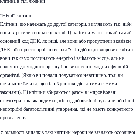
клітина в тілі людини.
“Ніччі” клітини
Клітини, що належать до другої категорії, виглядають так, ніби
вони втратили своє місце в тілі. Ці клітини мають такий самий
основний код ДНК, як інші, але вони або пропустили вказівки
ДНК, або просто проігнорували їх. Подібно до здорових клітин
вони так само поглинають енергію і займають місце, але не
належать до жодного органу і не виконують жодних функцій в
організмі. (Якщо ви почали почуватися незатишно, тоді ви
починаєте бачити, що тіло Христове діє за тими самими
законами). Ці клітини збираються разом в імпровізовані
структури, такі як родимки, кісти, доброякісні пухлини або інші
непотрібні багатоклітинні утворення, які не мають конкретного
призначення.
У більшості випадків такі клітини-нероби не завдають особливої