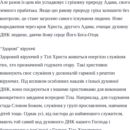
Але разом із цим він успадковує і гріховну природу Адама, свого
земного прабатька. Якщо цю ракову природу гріха залишити без
контролю, це стане загрозою самого існування людини. Нове
народження через кров Христа, другого Адама, очищає духовну
ДНК людини, даючи йому серце Його Бога-Отця.
“Здорові” віруючі
Здоровий віруючий у Тілі Христа живиться енергією служіння
тих, хто призначений годувати отару. Такі християни
виконують своє служіння у досконалій гармонії з рештою
віруючих. Під впливом особливих наказів з їхньої духовної
ДНК, вони поєднуються з іншими християнами для виконання
конкретного завдання всередині Тіла. Наприклад, для годування
стада Словом Божим, служіння у групі прославлення, навчання
дітей тощо. Однак усі, від пастора до найменшого служителя,
мають той самий код духовного ДНК нашого Господа і
безпосередньо пов’язані з Главою Тіла Христового.