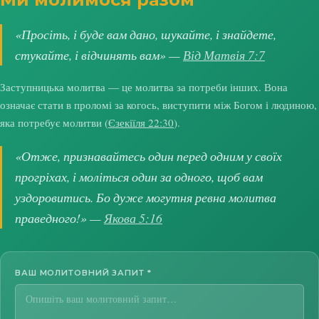
«Просіть, і буде вам дано, шукайте, і знайдете,
стукайте, і відчинять вам» —
Від Матвія 7:7
Заступницька молитва — це молитва за потреби інших. Вона
означає стати в проломі за когось, виступити між Богом і людиною,
яка потребує молитви (
Єзекіїля 22:30
).
«Отже, признавайтесь один перед одним у своїх
прогріхах, і моліться один за одного, щоб вам
уздоровитись. Бо дуже могутня ревна молитва
праведного!» —
Якова 5:16
ВАШ МОЛИТОВНИЙ ЗАПИТ
*