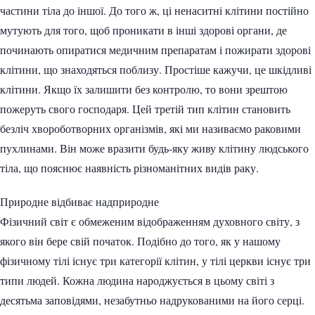
частини тіла до іншої. До того ж, ці ненаситні клітини постійно
мутують для того, щоб проникати в інші здорові органи, де
починають опиратися медичним препаратам і пожирати здорові
клітини, що знаходяться поблизу. Простіше кажучи, це шкідливі
клітини. Якщо їх залишити без контролю, то вони зрештою
пожеруть свого господаря. Цей третій тип клітин становить
безліч хвороботворних організмів, які ми називаємо раковими
пухлинами. Він може вразити будь-яку живу клітину людського
тіла, що пояснює наявність різноманітних видів раку.
Природне відбиває надприродне
Фізичний світ є обмеженим відображенням духовного світу, з
якого він бере свій початок. Подібно до того, як у нашому
фізичному тілі існує три категорії клітин, у тілі церкви існує три
типи людей. Кожна людина народжується в цьому світі з
десятьма заповідями, незабутньо надрукованими на його серці.