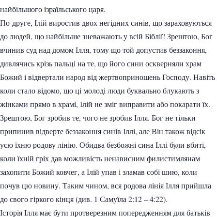
найбільшого ізраїльського царя.
По-друге, Ілій виростив двох негідних синів, що зараховуються
до людей, що найбільше зневажають у всій Біблії! Зрештою, Бог
вчинив суд над домом Ілля, тому що той допустив беззаконня,
дивлячись крізь пальці на те, що його сини оскверняли храм
Божий і відвертали народ від жертвоприношень Господу. Навіть
коли стало відомо, що ці молоді люди буквально блукають з
жінками прямо в храмі, Ілій не зміг виправити або покарати їх.
Зрештою, Бог зробив те, чого не зробив Ілля. Бог не тільки
припинив відверте беззаконня синів Іллі, але Він також відсік
усю їхню родову лінію. Обидва безбожні сина Іллі були вбиті,
коли їхній гріх дав можливість ненависним филистимлянам
захопити Божий ковчег, а Ілій упав і зламав собі шию, коли
почув цю новину. Таким чином, вся родова лінія Ілля прийшла
до свого гіркого кінця (див. 1 Самуїла 2:12 – 4:22).
Історія Ілля має бути протверезним попередженням для батьків