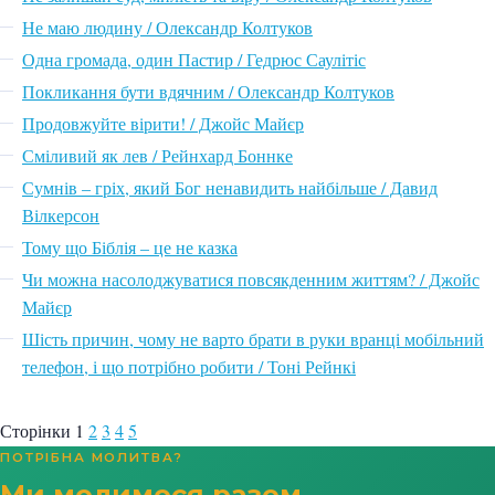
Не маю людину / Олександр Колтуков
Одна громада, один Пастир / Гедрюс Саулітіс
Покликання бути вдячним / Олександр Колтуков
Продовжуйте вірити! / Джойс Майєр
Сміливий як лев / Рейнхард Боннке
Сумнів – гріх, який Бог ненавидить найбільше / Давид
Вілкерсон
Тому що Біблія – це не казка
Чи можна насолоджуватися повсякденним життям? / Джойс
Майєр
Шість причин, чому не варто брати в руки вранці мобільний
телефон, і що потрібно робити / Тоні Рейнкі
Сторінки
1
2
3
4
5
ПОТРІБНА МОЛИТВА?
Ми молимося разом