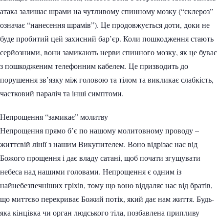
атака залишає шрами на чутливому спинному мозку (“склероз”
означає “нанесення шрамів”). Це продовжується доти, доки не
буде пробитий цей захисний бар’єр. Коли пошкодження стають
серйозними, вони замикають нерви спинного мозку, як це буває
з пошкодженим телефонним кабелем. Це призводить до
порушення зв’язку між головою та тілом та викликає слабкість,
частковий параліч та інші симптоми.
Непрощення “замикає” молитву
Непрощення прямо б’є по нашому молитовному проводу –
життєвій лінії з нашим Викупителем. Воно відрізає нас від
Божого прощення і дає владу сатані, щоб почати згущувати
небеса над нашими головами. Непрощення є одним із
найнебезпечніших гріхів, тому що воно віддаляє нас від братів,
що миттєво перекриває Божий потік, який дає нам життя. Будь-
яка кінцівка чи орган людського тіла, позбавлена ​​припливу