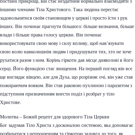
постійні прикрощі, він стає нездатним нормально взаємодіяти з
іншими членами Тіла Христового. Така людина перестає
задовольнятися своїм становищем у церкві і просто їсти з рук
інших. Він починає прагнути більшого: більше визнання, більше
влади і більше права голосу церкви. Він починає
використовувати свою мову і силу впливу, щоб нав’язувати
свою волю навколишнім людям і придушувати тих, хто не хоче
рухатися разом з ним. Корінь гіркоти дав місце дияволові в його
серці. Його функцією стає знищення. На перший погляд він все
ще виглядає вівцею, але для Духа, що розрізняє очі, він уже став
пожираючим вовком. Він став раковою пухлиною і паразитом з
підступним призначенням внести поділ і розбрат у тіло
Христове.
Молитва – Божий рецепт для здорового Тіла Церкви
Бог задумав Тіло Христа з досконалою системою, яка допомагає
розбиратися з непрощенням та гіркотою задовго до того, як