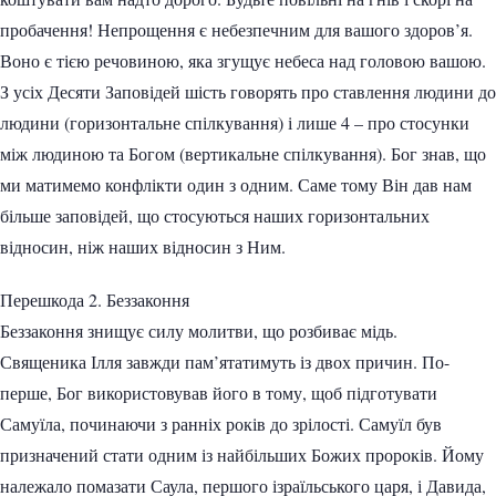
пробачення! Непрощення є небезпечним для вашого здоров’я.
Воно є тією речовиною, яка згущує небеса над головою вашою.
З усіх Десяти Заповідей шість говорять про ставлення людини до
людини (горизонтальне спілкування) і лише 4 – про стосунки
між людиною та Богом (вертикальне спілкування). Бог знав, що
ми матимемо конфлікти один з одним. Саме тому Він дав нам
більше заповідей, що стосуються наших горизонтальних
відносин, ніж наших відносин з Ним.
Перешкода 2. Беззаконня
Беззаконня знищує силу молитви, що розбиває мідь.
Священика Ілля завжди пам’ятатимуть із двох причин. По-
перше, Бог використовував його в тому, щоб підготувати
Самуїла, починаючи з ранніх років до зрілості. Самуїл був
призначений стати одним із найбільших Божих пророків. Йому
належало помазати Саула, першого ізраїльського царя, і Давида,