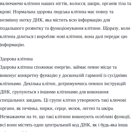
включаючи клітини наших нігтів, волосся, шкіри, органів тіла та
крові. Нормальна здорова людська клітина має повну та
незмінну нитку ДНК, яка містить всю інформацію для
подальшого розвитку та функціонування клітини. Щоразу, коли
клітина ділиться і виробляє нові клітини, вона далі передає цю
інформацію.
Здорова клітина
Здорова клітина споживає енергію, займає певне місце та
виконує конкретну функцію у досконалій гармонії із сусідніми
клітинами. Декілька клітин, дотримуючись певних інструкцій
ДНК, групуються з іншими клітинами для виконання
спеціальних завдань. Ці групи клітин утворюють такі ключові
органи, як печінка, нирки, серце, мозок, легені та шкіра.
Незважаючи на те, що такі клітини виконують особливі функції,
всі вони містять один центральний код ДНК, як і будь-яка інша