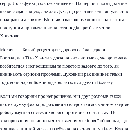
серці. Його функцією стає знищення. На перший погляд він все
ще виглядає вівцею, але для Духа, що розрізняє очі, він уже став
пожираючим вовком. Він став раковою пухлиною і паразитом з
підступним призначенням внести поділ і розбрат у тіло
Христове.
Молитва – Божий рецепт для здорового Тіла Церкви
Бог задумав Тіло Христа з досконалою системою, яка допомагає
розбиратися з непрощенням та гіркотою задовго до того, як
виникають серйозні проблеми. Духовний рак виникає тільки
тоді, коли народ Божий відмовляється слідувати Божому
Коли ми говорили про непрощення, мій друг розповів також,
що, на думку фахівців, розсіяний склероз якимось чином звертає
роботу імунної системи хворого проти його організму. Це
захворювання починається з ураження мієлінової оболонки, що
захищає спинний мозок, начебто вона є стороннім тілом. Кожна