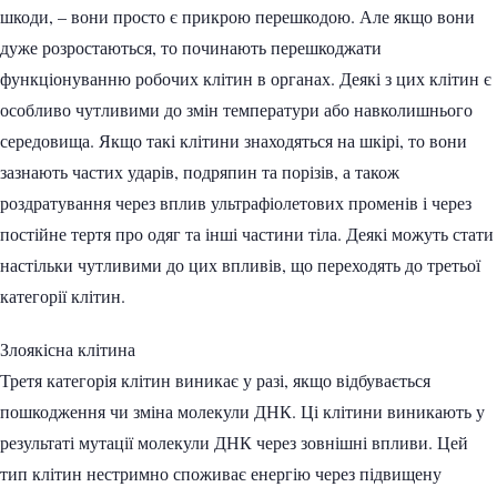
​​шкоди, – вони просто є прикрою перешкодою. Але якщо вони
дуже розростаються, то починають перешкоджати
функціонуванню робочих клітин в органах. Деякі з цих клітин є
особливо чутливими до змін температури або навколишнього
середовища. Якщо такі клітини знаходяться на шкірі, то вони
зазнають частих ударів, подряпин та порізів, а також
роздратування через вплив ультрафіолетових променів і через
постійне тертя про одяг та інші частини тіла. Деякі можуть стати
настільки чутливими до цих впливів, що переходять до третьої
категорії клітин.
Злоякісна клітина
Третя категорія клітин виникає у разі, якщо відбувається
пошкодження чи зміна молекули ДНК. Ці клітини виникають у
результаті мутації молекули ДНК через зовнішні впливи. Цей
тип клітин нестримно споживає енергію через підвищену