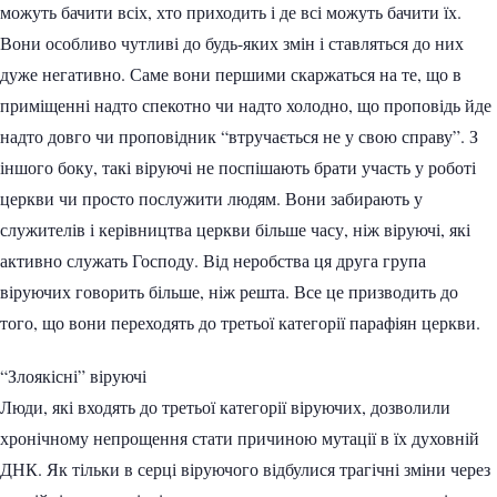
можуть бачити всіх, хто приходить і де всі можуть бачити їх.
Вони особливо чутливі до будь-яких змін і ставляться до них
дуже негативно. Саме вони першими скаржаться на те, що в
приміщенні надто спекотно чи надто холодно, що проповідь йде
надто довго чи проповідник “втручається не у свою справу”. З
іншого боку, такі віруючі не поспішають брати участь у роботі
церкви чи просто послужити людям. Вони забирають у
служителів і керівництва церкви більше часу, ніж віруючі, які
активно служать Господу. Від неробства ця друга група
віруючих говорить більше, ніж решта. Все це призводить до
того, що вони переходять до третьої категорії парафіян церкви.
“Злоякісні” віруючі
Люди, які входять до третьої категорії віруючих, дозволили
хронічному непрощення стати причиною мутації в їх духовній
ДНК. Як тільки в серці віруючого відбулися трагічні зміни через