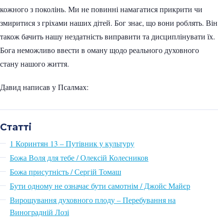
кожного з поколінь. Ми не повинні намагатися прикрити чи
змиритися з гріхами наших дітей. Бог знає, що вони роблять. Він
також бачить нашу нездатність виправити та дисциплінувати їх.
Бога неможливо ввести в оману щодо реального духовного
стану нашого життя.
Давид написав у Псалмах:
Статті
1 Коринтян 13 – Путівник у культуру
Божа Воля для тебе / Олексій Колесников
Божа присутність / Сергій Томаш
Бути одному не означає бути самотнім / Джойс Майєр
Вирощування духовного плоду – Перебування на
Виноградній Лозі