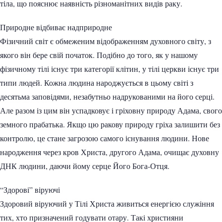
тіла, що пояснює наявність різноманітних видів раку.
Природне відбиває надприродне
Фізичний світ є обмеженим відображенням духовного світу, з
якого він бере свій початок. Подібно до того, як у нашому
фізичному тілі існує три категорії клітин, у тілі церкви існує три
типи людей. Кожна людина народжується в цьому світі з
десятьма заповідями, незабутньо надрукованими на його серці.
Але разом із цим він успадковує і гріховну природу Адама, свого
земного прабатька. Якщо цю ракову природу гріха залишити без
контролю, це стане загрозою самого існування людини. Нове
народження через кров Христа, другого Адама, очищає духовну
ДНК людини, даючи йому серце Його Бога-Отця.
“Здорові” віруючі
Здоровий віруючий у Тілі Христа живиться енергією служіння
тих, хто призначений годувати отару. Такі християни