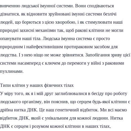
вивченню людської імунної системи. Вони сподіваються
дізнатися, як відновити зруйновані імунні системи безлічі
людей, що борються з цією хворобою, і як стимулювати наші
природні захисні механізми так, щоб ракові клітини не могли
опанувати наші тіла. Людська імунна система є просто
природним і найефективнішим протираковим засобом для
людства. І з нею ніщо не може зрівнятися. Запобігання зриву цієї
системи насамперед є ключем до перемоги у війні з раковими
пухлинами.
Типи клітин у наших фізичних тілах
У міру того, як я і мій друг заглиблювалися в бесіду про роботу
людського організму, він пояснив, що серцем будь-якої клітини є
дрібна нитка ДНК. Це наш генетичний відбиток. Ми всі маємо
відбиток ДНК, який є унікальним для кожної людини. Нитка
ДНК є серцем і розумом кожної клітини в наших тілах,