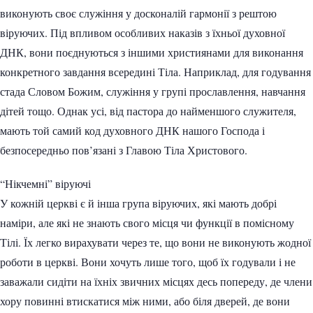
виконують своє служіння у досконалій гармонії з рештою
віруючих. Під впливом особливих наказів з їхньої духовної
ДНК, вони поєднуються з іншими християнами для виконання
конкретного завдання всередині Тіла. Наприклад, для годування
стада Словом Божим, служіння у групі прославлення, навчання
дітей тощо. Однак усі, від пастора до найменшого служителя,
мають той самий код духовного ДНК нашого Господа і
безпосередньо пов’язані з Главою Тіла Христового.
“Нікчемні” віруючі
У кожній церкві є й інша група віруючих, які мають добрі
наміри, але які не знають свого місця чи функції в помісному
Тілі. Їх легко вирахувати через те, що вони не виконують жодної
роботи в церкві. Вони хочуть лише того, щоб їх годували і не
заважали сидіти на їхніх звичних місцях десь попереду, де члени
хору повинні втискатися між ними, або біля дверей, де вони