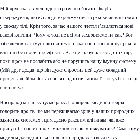
Мій друг сказав мені одного разу, що багато лікарів
стверджують, що всі люди народжуються з раковими клітинами
у своєму тілі. Крім того, за час нашого життя з’являються нові
ракові клітини! Чому ж тоді не всі ми захворюємо на рак? Бог
забезпечив нас імунною системою, яка повністю знищує ракові
клітини без побічних ефектів. Але це відбувається до тих пір,
поки щось не послабить або не порушить нашу імунну систему.
(Мій друг додав, що він дуже спростив цей дуже складний
процес, але більшість з нас все одно не змогла б зрозуміти все це
в деталях.)
Насправді ми не купуємо раку. Поширена медична теорія
говорить про те, що ми переживаємо зрив у наших природних
захисних системах і цим даємо раковим клітинам, які вже
присутні в наших тілах, можливість розмножуватися! Саме тому
медична дослідницька спільнота приділяє стільки часу