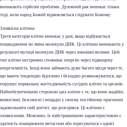
виникають серйозні проблеми. Духовний рак виникає тільки
тоді, коли народ Божий відмовляється слідувати Божому
Злоякісна клітина
Третя категорія клітин виникає у разі, якщо відбувається
пошкодження чи зміна молекули ДНК. Ці клітини виникають у
результаті мутації молекули ДНК через зовнішні впливи. Цей
тип клітин нестримно споживає енергію через підвищену
енергоємність. Іноді вони займають дуже багато місця через те,
що мають тенденцію бурхливо і безладно розмножуватися, що
порушує нормальну життєдіяльність сусідніх клітин та органів.
Найнебезпечнішою стороною цих клітин є те, що вони жадібні,
вимогливі, безсовісні і нещадні у своєму постійному прагненні
задовольняти свій апетит, що розгорівся. Ці клітини є
злоякісними. Можливо, їх найстрашнішою характеристикою є
здатність поширювати метастази або пересуватися з однієї