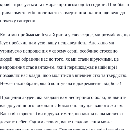
крові, атрофується та вмирає протягом однієї години. При більш
тривалому терміні починається омертвіння тканин, що веде до
початку гангрени.
Коли ми приймаємо Ісуса Христа у своє серце, ми розуміємо, що
Ісус пробачив нам усю нашу неправедність. Але якщо ми
утримуємо непрощення у своєму серці, особливо стосовно
людей, які образили нас до того, як ми стали віруючими, це
непрощення стає вантажем, який перешкоджає нашій вірі і
позбавляє нас влади, щоб молитися з впевненістю та твердістю.
Немає такої образи, яка б коштувала відокремлення від Бога!
Прощення людей, які завдали вам нестерпного болю, звільнить
вас до успішного виконання Божого плану для вашого життя.
Ваша віра зросте, і ви відчуватимете, що кожна ваша молитва
досягає небес. Одним словом, ваше невдоволення може
коштувати вам надто дорого. Будьте повільні на гнів і скорі на