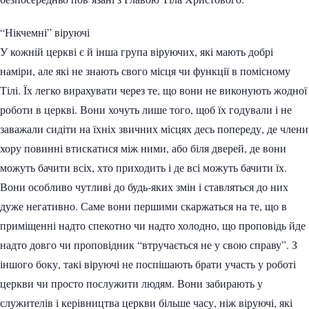
“Нікчемні” віруючі
У кожній церкві є й інша група віруючих, які мають добрі
наміри, але які не знають свого місця чи функції в помісному
Тілі. Їх легко вирахувати через те, що вони не виконують жодної
роботи в церкві. Вони хочуть лише того, щоб їх годували і не
заважали сидіти на їхніх звичних місцях десь попереду, де члени
хору повинні втискатися між ними, або біля дверей, де вони
можуть бачити всіх, хто приходить і де всі можуть бачити їх.
Вони особливо чутливі до будь-яких змін і ставляться до них
дуже негативно. Саме вони першими скаржаться на те, що в
приміщенні надто спекотно чи надто холодно, що проповідь йде
надто довго чи проповідник “втручається не у свою справу”. З
іншого боку, такі віруючі не поспішають брати участь у роботі
церкви чи просто послужити людям. Вони забирають у
служителів і керівництва церкви більше часу, ніж віруючі, які