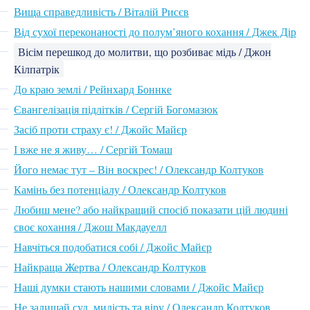
Вища справедливість / Віталій Рисєв
Від сухої переконаності до полум’яного кохання / Джек Дір
Вісім перешкод до молитви, що розбиває мідь / Джон
Кілпатрік
До краю землі / Рейнхард Боннке
Євангелізація підлітків / Сергій Богомазюк
Засіб проти страху є! / Джойс Майєр
І вже не я живу… / Сергій Томаш
Його немає тут – Він воскрес! / Олександр Колтуков
Камінь без потенціалу / Олександр Колтуков
Любиш мене? або найкращий спосіб показати цій людині
своє кохання / Джош Макдауелл
Навчіться подобатися собі / Джойс Майєр
Найкраща Жертва / Олександр Колтуков
Наші думки стають нашими словами / Джойс Майєр
Не залишай суд, милість та віру / Олександр Колтуков