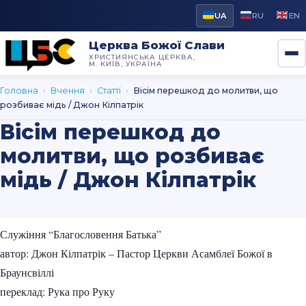
UA
RU
EN
Церква Божої Слави
ХРИСТИЯНСЬКА ЦЕРКВА,
М. КИЇВ, УКРАЇНА
Головна
›
Вчення
›
Статті
›
Вісім перешкод до молитви, що
розбиває мідь / Джон Кілпатрік
Вісім перешкод до
молитви, що розбиває
мідь / Джон Кілпатрік
Служіння “Благословення Батька”
автор: Джон Кілпатрік – Пастор Церкви Асамблеї Божої в
Браунсвіллі
переклад: Рука про Руку