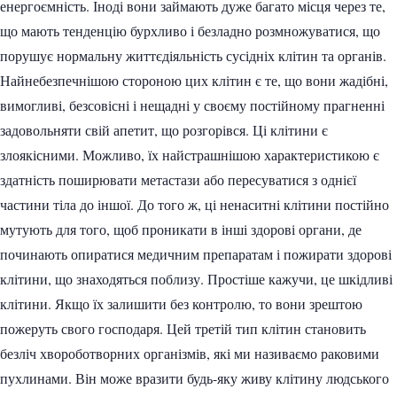
енергоємність. Іноді вони займають дуже багато місця через те,
що мають тенденцію бурхливо і безладно розмножуватися, що
порушує нормальну життєдіяльність сусідніх клітин та органів.
Найнебезпечнішою стороною цих клітин є те, що вони жадібні,
вимогливі, безсовісні і нещадні у своєму постійному прагненні
задовольняти свій апетит, що розгорівся. Ці клітини є
злоякісними. Можливо, їх найстрашнішою характеристикою є
здатність поширювати метастази або пересуватися з однієї
частини тіла до іншої. До того ж, ці ненаситні клітини постійно
мутують для того, щоб проникати в інші здорові органи, де
починають опиратися медичним препаратам і пожирати здорові
клітини, що знаходяться поблизу. Простіше кажучи, це шкідливі
клітини. Якщо їх залишити без контролю, то вони зрештою
пожеруть свого господаря. Цей третій тип клітин становить
безліч хвороботворних організмів, які ми називаємо раковими
пухлинами. Він може вразити будь-яку живу клітину людського