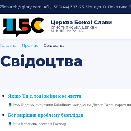
au.moc.yrolg@hcruhc
+38(044) 383-73-51
вул. В. Покотила 7
Церква Божої Слави
ХРИСТИЯНСЬКА ЦЕРКВА,
М. КИЇВ, УКРАЇНА
Головна
›
Про нас
›
Свідоцтва
Свідоцтва
Якщо Ти є, тоді зміни моє життя
Ігор Діденко
, випускник Біблійного коледжу ім. Джона Веслі, парафіян
Бог вирішив проблему безпліддя
Інна Кабанець
, сестра в Господі