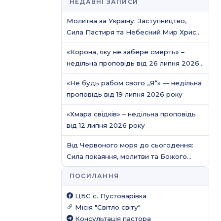
НЕДАВНІ ЗАПИСИ
Молитва за Україну: Заступництво,
Сила Пастиря та Небесний Мир Христа
/ Молитовне служіння
«Корона, яку не забере смерть» –
недільна проповідь від 26 липня 2026
року
«Не будь рабом свого „Я“» — недільна
проповідь від 19 липня 2026 року
«Хмара свідків» – недільна проповідь
від 12 липня 2026 року
Від Червоного моря до сьогодення:
Сила покаяння, молитви та Божого
захисту
ПОСИЛАННЯ
ЦБС c. Пустоварівка
Місія "Світло світу"
Консультація пастора