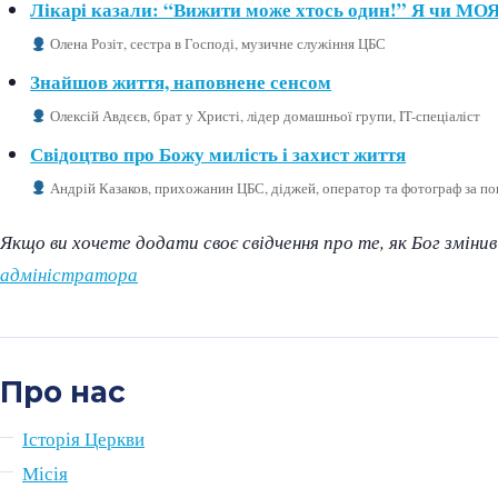
Лікарі казали: “Вижити може хтось один!” Я чи М
Олена Розіт
, сестра в Господі, музичне служіння ЦБС
Знайшов життя, наповнене сенсом
Олексій Авдєєв
, брат у Христі, лідер домашньої групи, IT-спеціаліст
Свідоцтво про Божу милість і захист життя
Андрій Казаков
, прихожанин ЦБС, діджей, оператор та фотограф за п
Якщо ви хочете додати своє свідчення про те, як Бог змін
адміністратора
Про нас
Історія Церкви
Місія