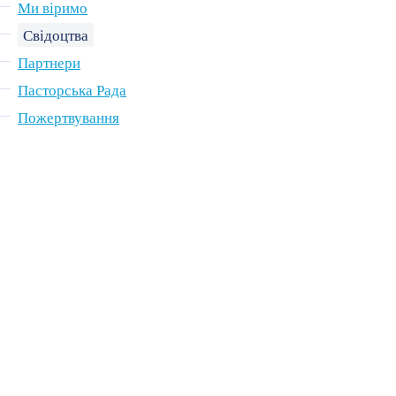
Ми віримо
Свідоцтва
Партнери
Пасторська Рада
Пожертвування