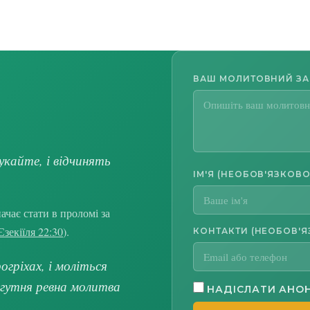
ВАШ МОЛИТОВНИЙ З
укайте, і відчинять
ІМ'Я (НЕОБОВ'ЯЗКОВО
чає стати в проломі за
Єзекіїля 22:30
).
КОНТАКТИ (НЕОБОВ'Я
гріхах, і моліться
огутня ревна молитва
НАДІСЛАТИ АНО