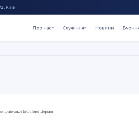
/2, Київ
Про нас
Служіння
Новини
Вченн
ин Ірпінської Біблійної Церкви