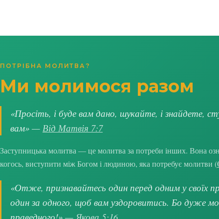
ПОТРІБНА МОЛИТВА?
Ми молимося разом
«Просіть, і буде вам дано, шукайте, і знайдете, ст
вам» —
Від Матвія 7:7
Заступницька молитва — це молитва за потреби інших. Вона озна
когось, виступити між Богом і людиною, яка потребує молитви (
«Отже, признавайтесь один перед одним у своїх про
один за одного, щоб вам уздоровитись. Бо дуже м
праведного!» —
Якова 5:16