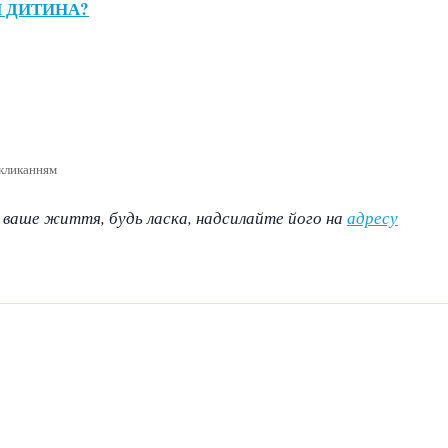
ОЯ ДИТИНА?
окликанням
ив ваше життя, будь ласка, надсилайте його на
адресу