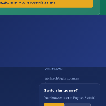
адіслати молитовний запит
КОНТАКТИ
au.moc.yrolg@hcruhc
+38(044) 383-73-51
вул. В. Покотила 7/2, Київ
Switch language?
Your browser is set to English. Switch?