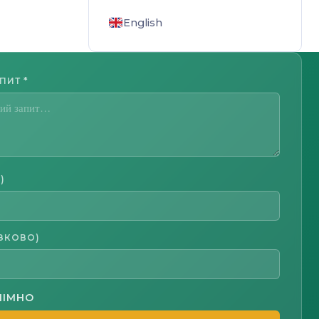
English
АПИТ
*
)
ЗКОВО)
НІМНО