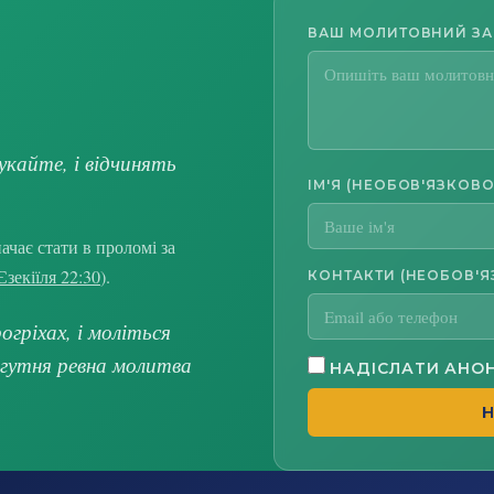
ВАШ МОЛИТОВНИЙ З
укайте, і відчинять
ІМ'Я (НЕОБОВ'ЯЗКОВО
чає стати в проломі за
Єзекіїля 22:30
).
КОНТАКТИ (НЕОБОВ'Я
гріхах, і моліться
огутня ревна молитва
НАДІСЛАТИ АНО
Н