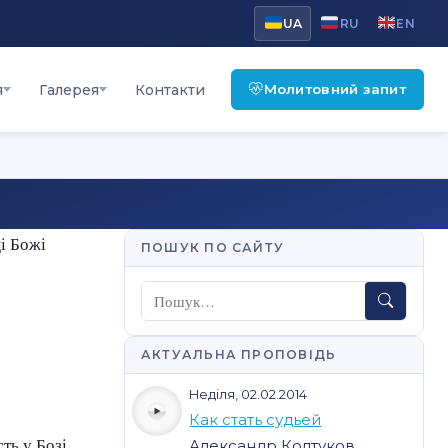
UA
RU
EN
Молитовний запит
я
Галерея
Контакти
і Божі
ПОШУК ПО САЙТУ
Пошук
АКТУАЛЬНА ПРОПОВІДЬ
Неділя, 02.02.2014
Как стать судьей
ть у Бозі,
Александр Колтуков