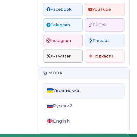
Facebook
YouTube
Telegram
TikTok
Instagram
Threads
X-Twitter
Подкасти
МОВА
Українська
Русский
English