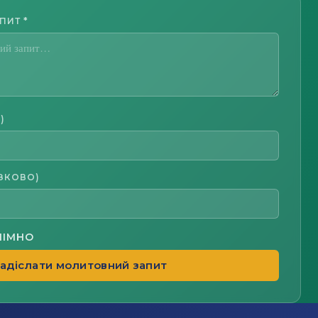
АПИТ
*
)
ЗКОВО)
НІМНО
адіслати молитовний запит