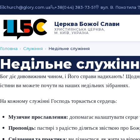
au.moc.yrolg@hcruhc
+38(044) 383-73-51
вул. В. Покотила 7
Церква Божої Слави
ХРИСТИЯНСЬКА ЦЕРКВА,
М. КИЇВ, УКРАЇНА
Головна
›
Служіння
›
Недільне служіння
Недільне служінн
Бог діє дивовижним чином, і Його справи надихають! Щодня 
істини ви можете почути на наших недільних зібраннях.
На кожному служінні Господь торкається сердець:
Музичне прославлення:
допомагає налаштувати серце 
Проповідь:
пастирі з радістю діляться звісткою про Бож
Свідчення та практика:
ви дізнаєтеся, як жити за віро