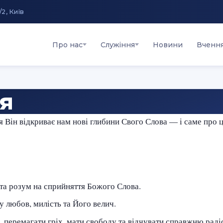
/2, Київ
Про нас
Служіння
Новини
Вченн
я
Він відкриває нам нові глибини Свого Слова — і саме про ц
та розум на сприйняття Божого Слова.
у любов, милість та Його велич.
ю, перемагати гріх, мати свободу та відчувати справжню радіс