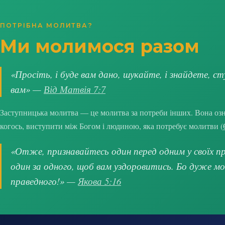
ПОТРІБНА МОЛИТВА?
Ми молимося разом
«Просіть, і буде вам дано, шукайте, і знайдете, ст
вам» —
Від Матвія 7:7
Заступницька молитва — це молитва за потреби інших. Вона озна
когось, виступити між Богом і людиною, яка потребує молитви (
«Отже, признавайтесь один перед одним у своїх про
один за одного, щоб вам уздоровитись. Бо дуже м
праведного!» —
Якова 5:16