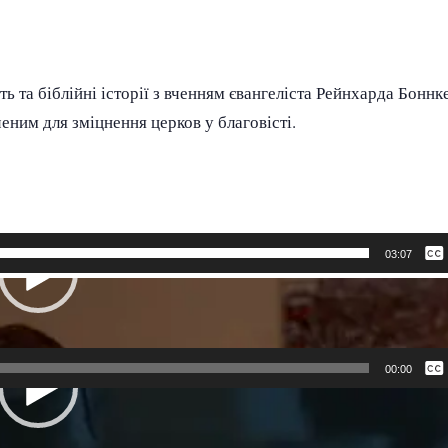
ь та біблійні історії з вченням євангеліста Рейнхарда Боннке
ним для зміцнення церков у благовісті.
Нема
03:07
Росій
Англі
Украї
Нема
00:00
Росій
Англі
Украї