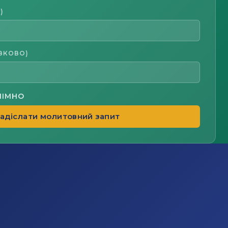
)
ЗКОВО)
НІМНО
адіслати молитовний запит