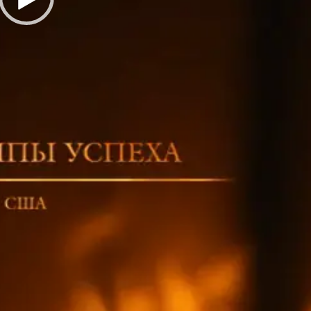
Англі
Украї