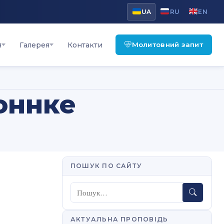
UA
RU
EN
Молитовний запит
я
Галерея
Контакти
Боннке
ПОШУК ПО САЙТУ
Пошук
АКТУАЛЬНА ПРОПОВІДЬ