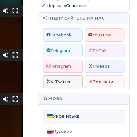
Церква «Спасіння»
є
ська
ПІДПИСУЙТЕСЬ НА НАС
йська
нська
Facebook
YouTube
Telegram
TikTok
є
ська
Instagram
Threads
йська
нська
X-Twitter
Подкасти
є
МОВА
ська
йська
Українська
нська
Русский