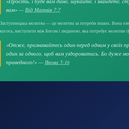
«Просіть, і буде вам дано, шукайте, і знайдете, ст
вам» —
Від Матвія 7:7
Заступницька молитва — це молитва за потреби інших. Вона озна
когось, виступити між Богом і людиною, яка потребує молитви (
«Отже, признавайтесь один перед одним у своїх про
один за одного, щоб вам уздоровитись. Бо дуже м
праведного!» —
Якова 5:16