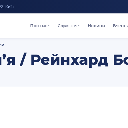
/2, Київ
Про нас
Служіння
Новини
Вченн
ке
м’я / Рейнхард 