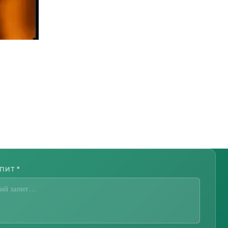
АПИТ
*