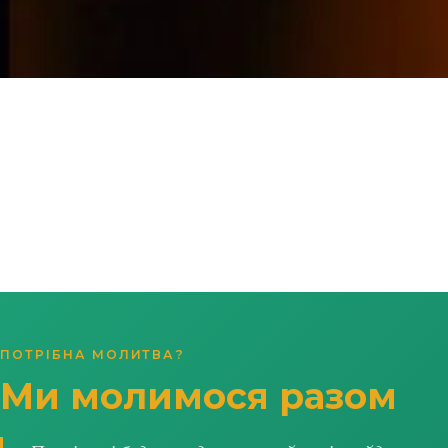
ПОТРІБНА МОЛИТВА?
Ми молимося разом