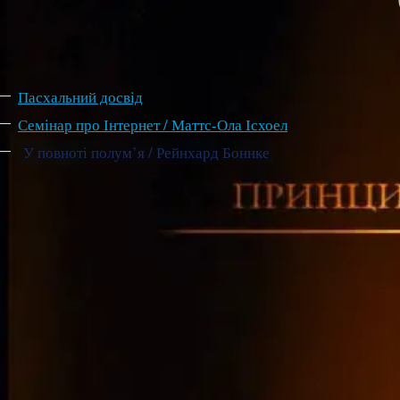
Відеопрогравач
Відео
Пасхальний досвід
Семінар про Інтернет / Маттс-Ола Ісхоел
У повноті полум’я / Рейнхард Боннке