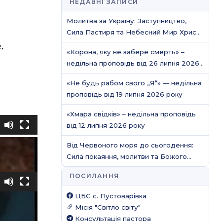
НЕДАВНІ ЗАПИСИ
Молитва за Україну: Заступництво,
Сила Пастиря та Небесний Мир Христа
/ Молитовне служіння
,
«Корона, яку не забере смерть» –
недільна проповідь від 26 липня 2026
року
«Не будь рабом свого „Я“» — недільна
проповідь від 19 липня 2026 року
«Хмара свідків» – недільна проповідь
є
від 12 липня 2026 року
ська
йська
Від Червоного моря до сьогодення:
нська
Сила покаяння, молитви та Божого
захисту
ПОСИЛАННЯ
є
ська
ЦБС c. Пустоварівка
йська
Місія "Світло світу"
нська
Консультація пастора