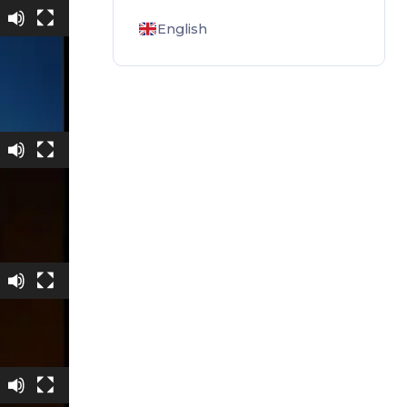
є
English
ська
йська
нська
є
ська
йська
нська
є
ська
йська
нська
є
ська