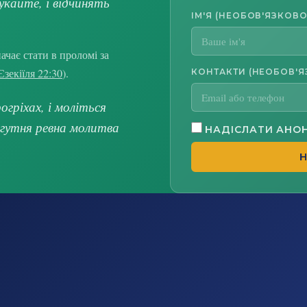
укайте, і відчинять
ІМ'Я (НЕОБОВ'ЯЗКОВО
чає стати в проломі за
Єзекіїля 22:30
).
КОНТАКТИ (НЕОБОВ'Я
гріхах, і моліться
огутня ревна молитва
НАДІСЛАТИ АНО
Н