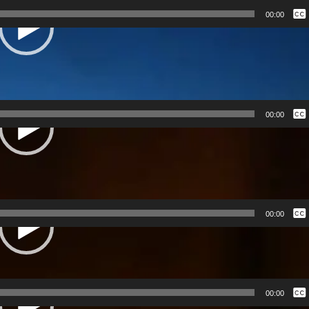
ing (Japan)
Нема
00:00
Росій
Англі
Украї
ia)
Нема
00:00
Росій
Англі
Украї
e (Germany)
onator (The UK)
Нема
00:00
Росій
Англі
Украї
Нема
00:00
Росій