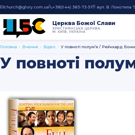
au.moc.yrolg@hcruhc
+38(044) 383-73-51
вул. В. Покотила 7
Церква Божої Слави
ХРИСТИЯНСЬКА ЦЕРКВА,
М. КИЇВ, УКРАЇНА
Головна
›
Вчення
›
Відео
›
У повноті полум’я / Рейнхард Бонн
У повноті полу