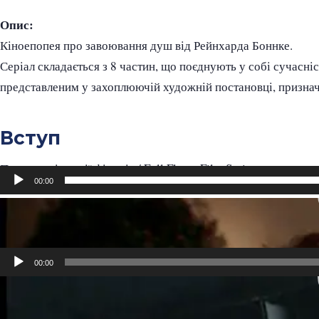
Опис:
Кіноепопея про завоювання душ від Рейнхарда Боннке.
Серіал складається з 8 частин, що поєднують у собі сучасніст
представленим у захоплюючій художній постановці, призначе
Вступ
Презентація серії фільмів / Full Flame Film Series
00:00
Відеопрогравач
Частина 1
Загублені у морі / Lost at Sea
00:00
Відеопрогравач
Частина 2