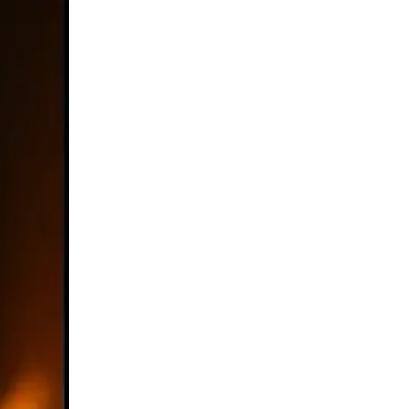
йська
нська