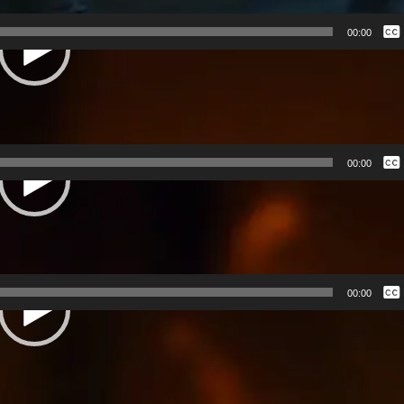
sage (China)
Нема
00:00
Росій
Англі
Украї
Equips (Brazil)
 (Egypt)
Нема
00:00
Росій
Англі
Украї
sia)
Нема
00:00
Росій
Англі
Украї
e Gospel (Australia)