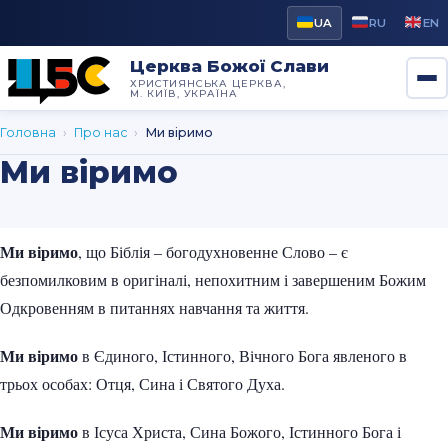
UA
RU
EN
Церква Божої Слави
ХРИСТИЯНСЬКА ЦЕРКВА,
М. КИЇВ, УКРАЇНА
Головна
›
Про нас
›
Ми віримо
Ми віримо
Ми віримо
, що Біблія – ​​богодухновенне Слово – є
безпомилковим в оригіналі, непохитним і завершеним Божим
Одкровенням в питаннях навчання та життя.
Ми віримо
в Єдиного, Істинного, Вічного Бога явленого в
трьох особах: Отця, Сина і Святого Духа.
Ми віримо
в Ісуса Христа, Сина Божого, Істинного Бога і