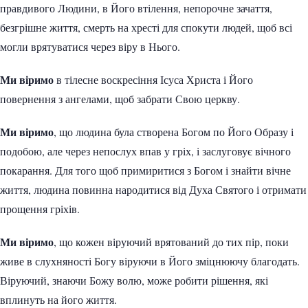
правдивого Людини, в Його втілення, непорочне зачаття,
безгрішне життя, смерть на хресті для спокути людей, щоб всі
могли врятуватися через віру в Нього.
Ми віримо
в тілесне воскресіння Ісуса Христа і Його
повернення з ангелами, щоб забрати Свою церкву.
Ми віримо
, що людина була створена Богом по Його Образу і
подобою, але через непослух впав у гріх, і заслуговує вічного
покарання. Для того щоб примиритися з Богом і знайти вічне
життя, людина повинна народитися від Духа Святого і отримати
прощення гріхів.
Ми віримо
, що кожен віруючий врятований до тих пір, поки
живе в слухняності Богу віруючи в Його зміцнюючу благодать.
Віруючий, знаючи Божу волю, може робити рішення, які
вплинуть на його життя.