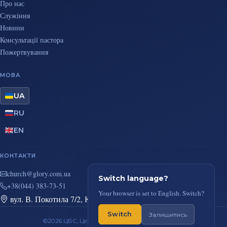
Про нас
Служіння
Новини
Консультації пастора
Пожертвування
МОВА
UA
RU
EN
КОНТАКТИ
au.moc.yrolg@hcruhc
Switch language?
+38(044) 383-73-51
Your browser is set to English. Switch?
вул. В. Покотила 7/2, Київ
Switch
Залишитись
©2026 ЦБС, Церква Повного Євангелія, м. Київ