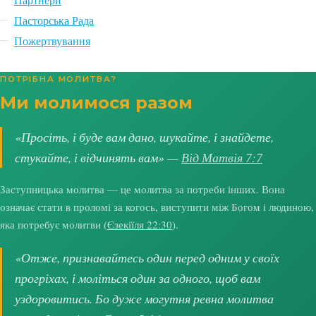
Пасторська Рада
Пожертвування
ПОТРІБНА МОЛИТВА?
Ми молимося разом
«Просіть, і буде вам дано, шукайте, і знайдете,
стукайте, і відчинять вам» —
Від Матвія 7:7
Заступницька молитва — це молитва за потреби інших. Вона
означає стати в проломі за когось, виступити між Богом і людиною,
яка потребує молитви (
Єзекіїля 22:30
).
«Отже, признавайтесь один перед одним у своїх
прогріхах, і моліться один за одного, щоб вам
уздоровитись. Бо дуже могутня ревна молитва