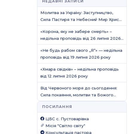
НЕДАВНІ ЗАПИСИ
Молитва за Україну: Заступництво,
Сила Пастиря та Небесний Мир Христа
/ Молитовне служіння
«Корона, яку не забере смерть» –
недільна проповідь від 26 липня 2026
року
«Не будь рабом свого „Я“» — недільна
проповідь від 19 липня 2026 року
«Хмара свідків» – недільна проповідь
від 12 липня 2026 року
Від Червоного моря до сьогодення:
Сила покаяння, молитви та Божого
захисту
ПОСИЛАННЯ
ЦБС c. Пустоварівка
Місія "Світло світу"
Консультація пастора