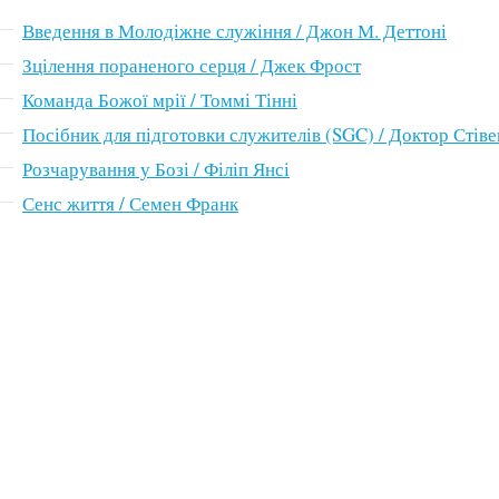
Введення в Молодіжне служіння / Джон М. Деттоні
Зцілення пораненого серця / Джек Фрост
Команда Божої мрії / Томмі Тінні
Посібник для підготовки служителів (SGC) / Доктор Стіве
Розчарування у Бозі / Філіп Янсі
Сенс життя / Семен Франк