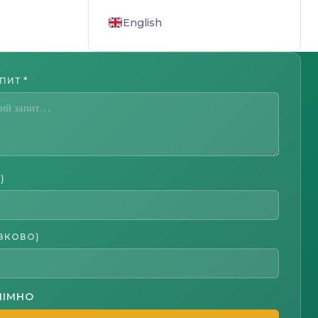
English
АПИТ
*
)
ЗКОВО)
НІМНО