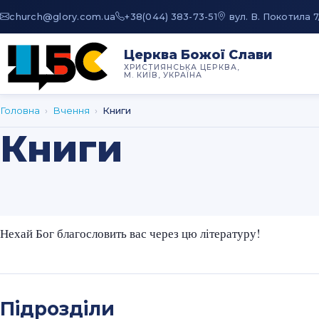
au.moc.yrolg@hcruhc
+38(044) 383-73-51
вул. В. Покотила 7
Церква Божої Слави
ХРИСТИЯНСЬКА ЦЕРКВА,
М. КИЇВ, УКРАЇНА
Головна
›
Вчення
›
Книги
Книги
Нехай Бог благословить вас через цю літературу!
Підрозділи