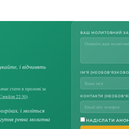
ВАШ МОЛИТОВНИЙ З
укайте, і відчинять
ІМ'Я (НЕОБОВ'ЯЗКОВО
чає стати в проломі за
Єзекіїля 22:30
).
КОНТАКТИ (НЕОБОВ'Я
гріхах, і моліться
огутня ревна молитва
НАДІСЛАТИ АНО