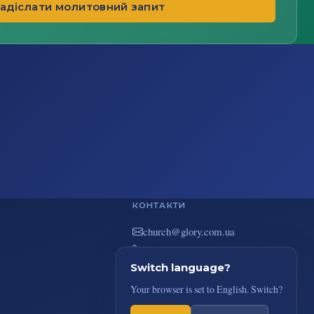
адіслати молитовний запит
КОНТАКТИ
au.moc.yrolg@hcruhc
+38(044) 383-73-51
вул. В. Покотила 7/2, Київ
Switch language?
Your browser is set to English. Switch?