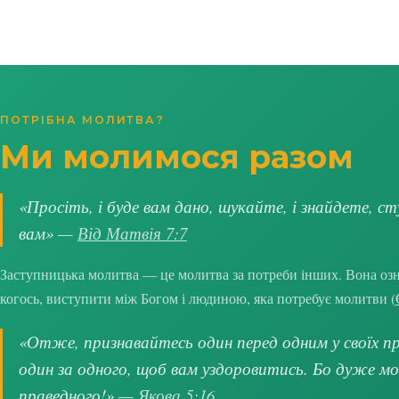
ПОТРІБНА МОЛИТВА?
Ми молимося разом
«Просіть, і буде вам дано, шукайте, і знайдете, ст
вам» —
Від Матвія 7:7
Заступницька молитва — це молитва за потреби інших. Вона озна
когось, виступити між Богом і людиною, яка потребує молитви (
«Отже, признавайтесь один перед одним у своїх про
один за одного, щоб вам уздоровитись. Бо дуже м
праведного!» —
Якова 5:16