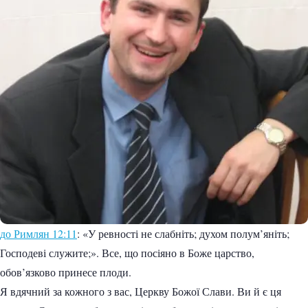
до Римлян 12:11
: «У ревності не слабніть; духом полум’яніть;
Господеві служите;». Все, що посіяно в Боже царство,
обов’язково принесе плоди.
Я вдячний за кожного з вас, Церкву Божої Слави. Ви й є ця