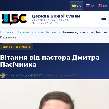
UA
RU
EN
Церква Божої Слави
ХРИСТИЯНСЬКА ЦЕРКВА,
М. КИЇВ, УКРАЇНА
Головна
›
Новини
›
Життя Церкви
›
Вітання від пастора Дмитра
Пасічника
ЖИТТЯ ЦЕРКВИ
Вітання від пастора Дмитра
Пасічника
Олексій Авдєєв
28.10.2017
1 хв читання
115