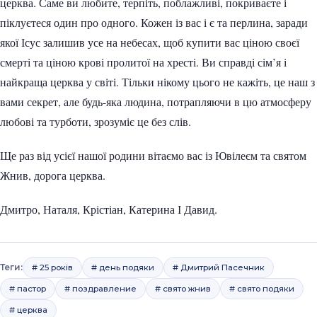
церква. Саме ви любите, терпіть, поблажливі, покриваєте і
піклуєтеся один про одного. Кожен із вас і є та перлина, заради
якої Ісус залишив усе на небесах, щоб купити вас ціною своєї
смерті та ціною крові пролитої на хресті. Ви справді сім’я і
найкраща церква у світі. Тільки нікому цього не кажіть, це наш з
вами секрет, але будь-яка людина, потрапляючи в цю атмосферу
любові та турботи, зрозуміє це без слів.
Ще раз від усієї нашої родини вітаємо вас із Ювілеєм та святом
Жнив, дорога церква.
Дмитро, Наталя, Крістіан, Катерина І Давид.
Теги:
# 25 років
# день подяки
# Дмитрий Пасечник
# пастор
# поздравление
# свято жнив
# свято подяки
# церква