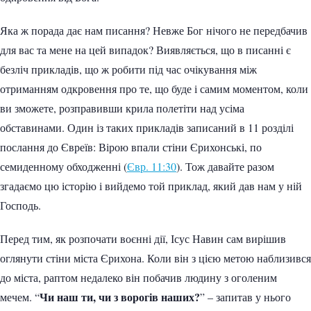
Яка ж порада дає нам писання? Невже Бог нічого не передбачив
для вас та мене на цей випадок? Виявляється, що в писанні є
безліч прикладів, що ж робити під час очікування між
отриманням одкровення про те, що буде і самим моментом, коли
ви зможете, розправивши крила полетіти над усіма
обставинами. Один із таких прикладів записаний в 11 розділі
послання до Євреїв: Вірою впали стіни Єрихонські, по
семиденному обходженні (
Євр. 11:30
). Тож давайте разом
згадаємо цю історію і вийдемо той приклад, який дав нам у ній
Господь.
Перед тим, як розпочати воєнні дії, Ісус Навин сам вирішив
оглянути стіни міста Єрихона. Коли він з цією метою наблизився
до міста, раптом недалеко він побачив людину з оголеним
Чи наш ти, чи з ворогів наших?
мечем. “
” – запитав у нього