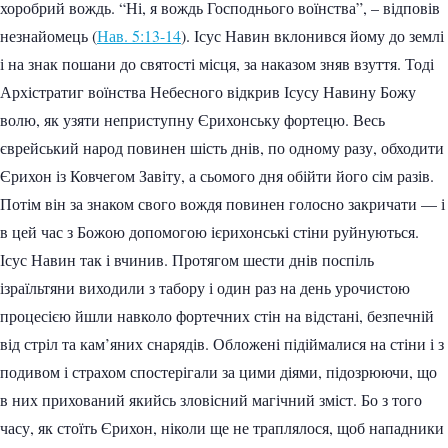
хоробрий вождь. “Ні, я вождь Господнього воїнства”, – відповів
незнайомець (
Нав. 5:13-14
). Ісус Навин вклонився йому до землі
і на знак пошани до святості місця, за наказом зняв взуття. Тоді
Архістратиг воїнства Небесного відкрив Ісусу Навину Божу
волю, як узяти неприступну Єрихонську фортецю. Весь
єврейський народ повинен шість днів, по одному разу, обходити
Єрихон із Ковчегом Завіту, а сьомого дня обійти його сім разів.
Потім він за знаком свого вождя повинен голосно закричати — і
в цей час з Божою допомогою ієрихонські стіни руйнуються.
Ісус Навин так і вчинив. Протягом шести днів поспіль
ізраїльтяни виходили з табору і один раз на день урочистою
процесією йшли навколо фортечних стін на відстані, безпечній
від стріл та кам’яних снарядів. Обложені підіймалися на стіни і з
подивом і страхом спостерігали за цими діями, підозрюючи, що
в них прихований якийсь зловісний магічний зміст. Бо з того
часу, як стоїть Єрихон, ніколи ще не траплялося, щоб нападники