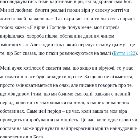
насолоджуватись тими картинами віри, які відкриває нам Бог.
Ми всі любимо, бачити реальні плоди віри у своєму житті чи
житті людей навколо нас. Так окриляє, коли ти чи хтось поряд з
тобою каже: «Я вірив і Господь почув мене, моя потреба
вирішилася, хвороба пішла, обставини дивним чином
змінилися…» Але є один факт, який передує всьому цьому – це
те, що Бог сказав, що птахи розмножуються на землі (
Буття 1:22
).
Мені дуже хотілося б сказати вам, що якщо ви віруючі, то у вас
автоматично все буде виходити що все. За що ви не візьметеся,
просто змінюватиметься на очах, але писання говорить про те,
що між дивом і тим, що ми бачимо сьогодні, завжди є певний
період, коли ви і я знаходимося на землі, в наших незмінених
обставинах. Саме цей період – це час, коли ваша та моя віра
проходить випробування на міцність. Це час, коли одне слово чи
обставина може зруйнувати найпрекрасніші мрії та найчудовіше
одкровення від Бога.