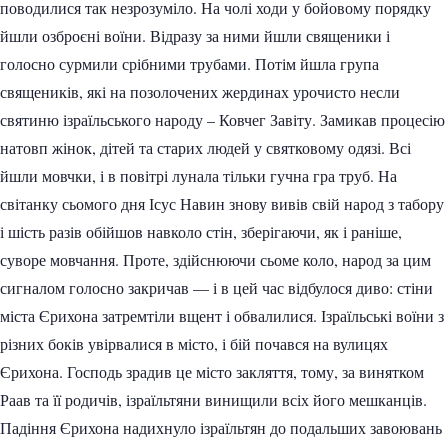
поводилися так незрозуміло. На чолі ходи у бойовому порядку
йшли озброєні воїни. Відразу за ними йшли священики і
голосно сурмили срібними трубами. Потім йшла група
священиків, які на позолочених жердинах урочисто несли
святиню ізраїльського народу – Ковчег Завіту. Замикав процесію
натовп жінок, дітей та старих людей у ​​святковому одязі. Всі
йшли мовчки, і в повітрі лунала тільки гучна гра труб. На
світанку сьомого дня Ісус Навин знову вивів свій народ з табору
і шість разів обійшов навколо стін, зберігаючи, як і раніше,
суворе мовчання. Проте, здійснюючи сьоме коло, народ за цим
сигналом голосно закричав — і в цей час відбулося диво: стіни
міста Єрихона затремтіли вщент і обвалилися. Ізраїльські воїни з
різних боків увірвалися в місто, і бій почався на вулицях
Єрихона. Господь зрадив це місто закляття, тому, за винятком
Раав та її родичів, ізраїльтяни винищили всіх його мешканців.
Падіння Єрихона надихнуло ізраїльтян до подальших завоювань