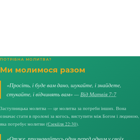
ПОТРІБНА МОЛИТВА?
Ми молимося разом
«Просіть, і буде вам дано, шукайте, і знайдете,
стукайте, і відчинять вам» —
Від Матвія 7:7
Заступницька молитва — це молитва за потреби інших. Вона
означає стати в проломі за когось, виступити між Богом і людиною,
яка потребує молитви (
Єзекіїля 22:30
).
«Отже, признавайтесь один перед одним у своїх