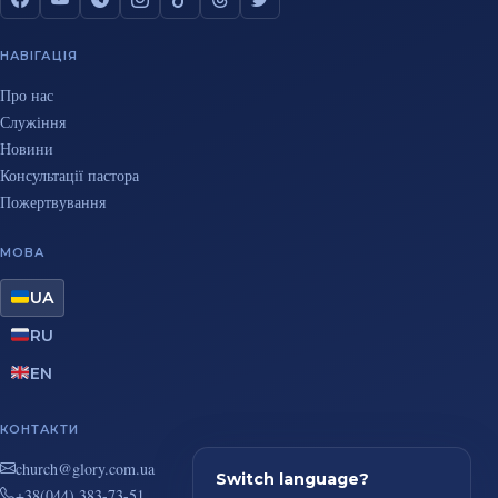
НАВІГАЦІЯ
Про нас
Служіння
Новини
Консультації пастора
Пожертвування
МОВА
UA
RU
EN
КОНТАКТИ
au.moc.yrolg@hcruhc
Switch language?
+38(044) 383-73-51