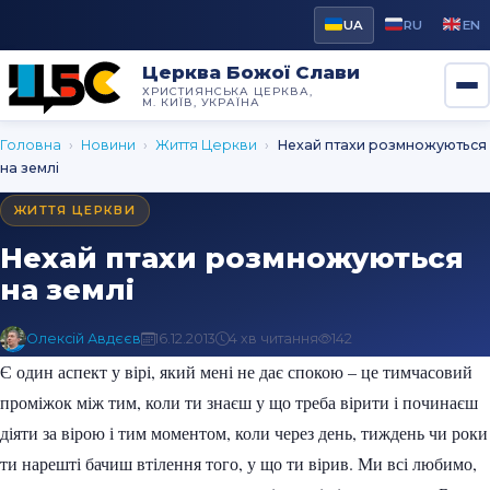
UA
RU
EN
Церква Божої Слави
ХРИСТИЯНСЬКА ЦЕРКВА,
М. КИЇВ, УКРАЇНА
Головна
›
Новини
›
Життя Церкви
›
Нехай птахи розмножуються
на землі
ЖИТТЯ ЦЕРКВИ
Нехай птахи розмножуються
на землі
Олексій Авдєєв
16.12.2013
4 хв читання
142
Є один аспект у вірі, який мені не дає спокою – це тимчасовий
проміжок між тим, коли ти знаєш у що треба вірити і починаєш
діяти за вірою і тим моментом, коли через день, тиждень чи роки
ти нарешті бачиш втілення того, у що ти вірив. Ми всі любимо,