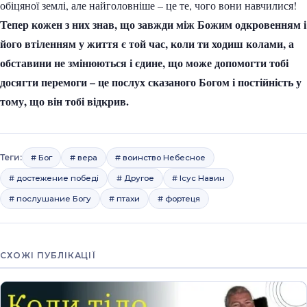
обіцяної землі, але найголовніше – це те, чого вони навчилися!
Тепер кожен з них знав, що завжди між Божим одкровенням і
його втіленням у життя є той час, коли ти ходиш колами, а
обставини не змінюються і єдине, що може допомогти тобі
досягти перемоги – це послух сказаного Богом і постійність у
тому, що він тобі відкрив.
Теги:
# Бог
# вера
# воинство Небесное
# достежение победі
# Другое
# Ісус Навин
# послушание Богу
# птахи
# фортеця
СХОЖІ ПУБЛІКАЦІЇ