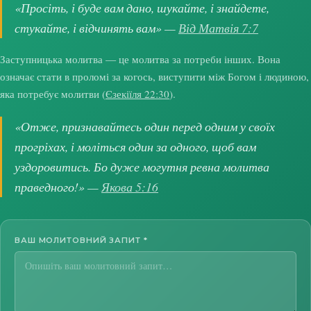
«Просіть, і буде вам дано, шукайте, і знайдете,
стукайте, і відчинять вам» —
Від Матвія 7:7
Заступницька молитва — це молитва за потреби інших. Вона
означає стати в проломі за когось, виступити між Богом і людиною,
яка потребує молитви (
Єзекіїля 22:30
).
«Отже, признавайтесь один перед одним у своїх
прогріхах, і моліться один за одного, щоб вам
уздоровитись. Бо дуже могутня ревна молитва
праведного!» —
Якова 5:16
ВАШ МОЛИТОВНИЙ ЗАПИТ
*