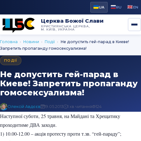
UA
RU
EN
Церква Божої Слави
ХРИСТИЯНСЬКА ЦЕРКВА,
М. КИЇВ, УКРАЇНА
Головна
›
Новини
›
Події
›
Не допустить гей-парад в Киеве!
Запретить пропаганду гомосексуализма!
ПОДІЇ
Не допустить гей-парад в
Киеве! Запретить пропаганду
гомосексуализма!
Олексій Авдєєв
19.05.2013
1 хв читання
124
Наступної суботи, 25 травня, на Майдані та Хрещатику
проходитиме ДВА заходи.
1) 10.00-12.00 – акція протесту проти т.зв. “гей-параду”;