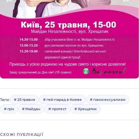
Теги:
# 25 травня
# гей-парад в Киеве
# гомосексуализм
# гріх
# Майдан
# протест
# Хрещатик
СХОЖІ ПУБЛІКАЦІЇ