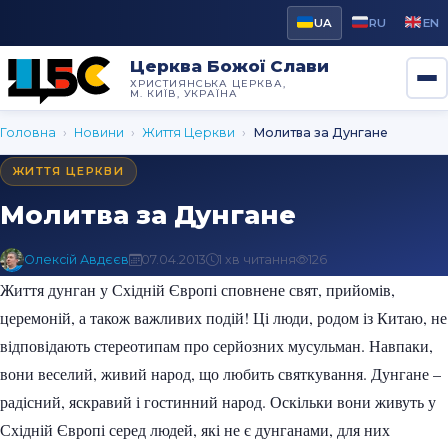
UA
RU
EN
Церква Божої Слави
ХРИСТИЯНСЬКА ЦЕРКВА,
М. КИЇВ, УКРАЇНА
Головна
›
Новини
›
Життя Церкви
›
Молитва за Дунгане
ЖИТТЯ ЦЕРКВИ
Молитва за Дунгане
Олексій Авдєєв
07.04.2013
1 хв читання
126
Життя дунган у Східній Європі сповнене свят, прийомів,
церемоній, а також важливих подій! Ці люди, родом із Китаю, не
відповідають стереотипам про серйозних мусульман. Навпаки,
вони веселий, живий народ, що любить святкування. Дунгане –
радісний, яскравий і гостинний народ. Оскільки вони живуть у
Східній Європі серед людей, які не є дунганами, для них