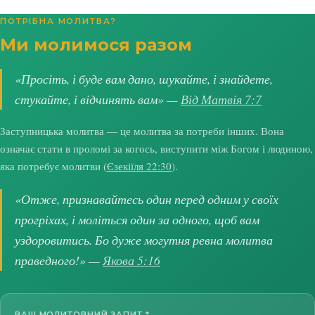
ПОТРІБНА МОЛИТВА?
Ми молимося разом
«Просіть, і буде вам дано, шукайте, і знайдете,
стукайте, і відчинять вам» —
Від Матвія 7:7
Заступницька молитва — це молитва за потреби інших. Вона
означає стати в проломі за когось, виступити між Богом і людиною,
яка потребує молитви (
Єзекіїля 22:30
).
«Отже, признавайтесь один перед одним у своїх
прогріхах, і моліться один за одного, щоб вам
уздоровитись. Бо дуже могутня ревна молитва
праведного!» —
Якова 5:16
ВАШ МОЛИТОВНИЙ ЗАПИТ
*