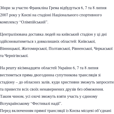
Збори за участю Франкліна Грема відбудуться 6, 7 та 8 липня
2007 року у Києві на стадіоні Національного спортивного
комплексу “Олімпійський”.
Централізована доставка людей на київський стадіон у ці дні
здійснюватиметься з довколишніх областей: Київської,
Вінницької, Житомирської, Полтавської, Рівненської, Черкаської
та Чернігівської.
На решту вісімнадцяти областей України 6, 7 та 8 липня
вестиметься пряма двогодинна супутникова трансляція зі
стадіону – до обласних залів, куди християни зможуть запросити
та привести всіх своїх ненавернених друзів без обмеження.
Таким чином, усі охочі зможуть взяти участь у єдиному
Всеукраїнському “Фестивалі надії”.
Перед включенням прямої трансляції із Києва місцеві об’єднані