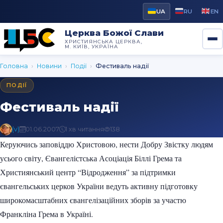
UA
RU
EN
Церква Божої Слави
ХРИСТИЯНСЬКА ЦЕРКВА,
М. КИЇВ, УКРАЇНА
Головна
›
Новини
›
Події
›
Фестиваль надії
ПОДІЇ
Фестиваль надії
(v)
01.06.2007
1 хв читання
138
Керуючись заповіддю Христовою, нести Добру Звістку людям
усього світу, Євангелістська Асоціація Біллі Грема та
Християнський центр “Відродження” за підтримки
євангельських церков України ведуть активну підготовку
широкомасштабних євангелізаційних зборів за участю
Франкліна Грема в Україні.