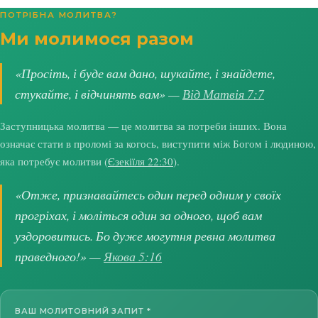
ПОТРІБНА МОЛИТВА?
Ми молимося разом
«Просіть, і буде вам дано, шукайте, і знайдете,
стукайте, і відчинять вам» —
Від Матвія 7:7
Заступницька молитва — це молитва за потреби інших. Вона
означає стати в проломі за когось, виступити між Богом і людиною,
яка потребує молитви (
Єзекіїля 22:30
).
«Отже, признавайтесь один перед одним у своїх
прогріхах, і моліться один за одного, щоб вам
уздоровитись. Бо дуже могутня ревна молитва
праведного!» —
Якова 5:16
ВАШ МОЛИТОВНИЙ ЗАПИТ
*