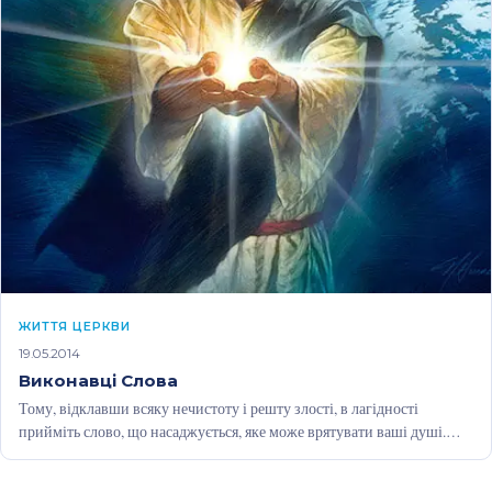
ЖИТТЯ ЦЕРКВИ
19.05.2014
Виконавці Слова
Тому, відклавши всяку нечистоту і решту злості, в лагідності
прийміть слово, що насаджується, яке може врятувати ваші душі.
Будьте ж…