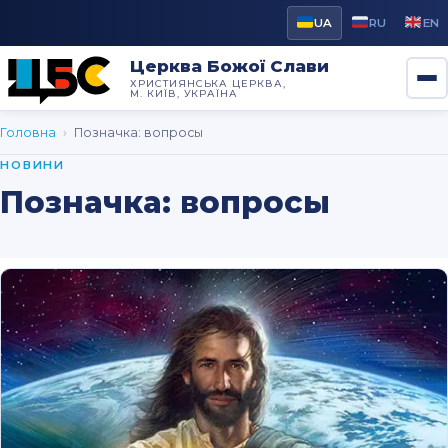
UA
RU
EN
Церква Божої Слави
ХРИСТИЯНСЬКА ЦЕРКВА,
М. КИЇВ, УКРАЇНА
Головна
›
Позначка:
вопросы
НОВИНИ
Позначка:
вопросы