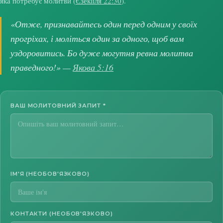
яка потребує молитви (
Єзекіїля 22:30
).
«Отже, признавайтесь один перед одним у своїх
прогріхах, і моліться один за одного, щоб вам
уздоровитись. Бо дуже могутня ревна молитва
праведного!» —
Якова 5:16
ВАШ МОЛИТОВНИЙ ЗАПИТ
*
ІМ'Я (НЕОБОВ'ЯЗКОВО)
КОНТАКТИ (НЕОБОВ'ЯЗКОВО)