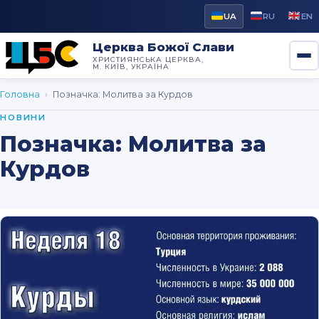
UA
RU
EN
Церква Божої Слави
ХРИСТИЯНСЬКА ЦЕРКВА,
М. КИЇВ, УКРАЇНА
Головна
›
Позначка:
Молитва за Курдов
НОВИНИ
Позначка:
Молитва за
Курдов