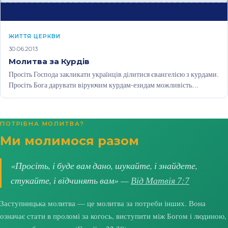
ЖИТТЯ ЦЕРКВИ
30.06.2013
Молитва за Курдів
Просіть Господа закликати українців ділитися євангелією з курдами.
Просіть Бога дарувати віруючим курдам-езидам можливість
поділитися любов’ю Ісуса зі своїм народом.
ПОТРІБНА МОЛИТВА?
Ми молимося разом
«Просіть, і буде вам дано, шукайте, і знайдете,
стукайте, і відчинять вам» —
Від Матвія 7:7
Заступницька молитва — це молитва за потреби інших. Вона
означає стати в проломі за когось, виступити між Богом і людиною,