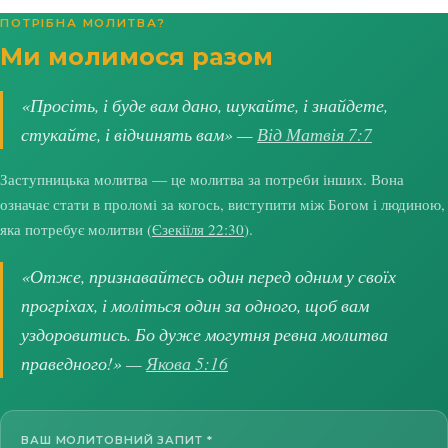
ПОТРІБНА МОЛИТВА?
Ми молимося разом
«Просіть, і буде вам дано, шукайте, і знайдете,
стукайте, і відчинять вам» —
Від Матвія 7:7
Заступницька молитва — це молитва за потреби інших. Вона
означає стати в проломі за когось, виступити між Богом і людиною,
яка потребує молитви (
Єзекіїля 22:30
).
«Отже, признавайтесь один перед одним у своїх
прогріхах, і моліться один за одного, щоб вам
уздоровитись. Бо дуже могутня ревна молитва
праведного!» —
Якова 5:16
ВАШ МОЛИТОВНИЙ ЗАПИТ
*