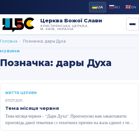
UA
RU
EN
Церква Божої Слави
ХРИСТИЯНСЬКА ЦЕРКВА,
М. КИЇВ, УКРАЇНА
Головна
›
Позначка:
дары Духа
НОВИНИ
Позначка:
дары Духа
ЖИТТЯ ЦЕРКВИ
07.07.2011
Тема місяця червня
Тема місяця червня – “Дари Духа”. Пропонуємо вам завантажити
проповідь даної тематики (з технічних причин на жаль єдиної з тих,
…