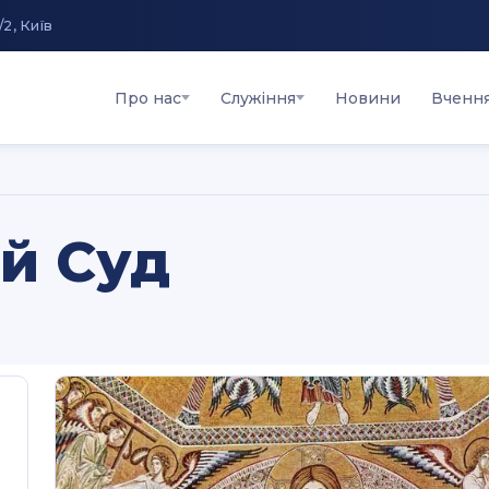
/2, Київ
Про нас
Служіння
Новини
Вченн
й Суд