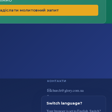
НІМНО
адіслати молитовний запит
КОНТАКТИ
au.moc.yrolg@hcruhc
+38(044) 383-73-51
вул. В. Покотила 7/2, Київ
Switch language?
Your browser is set to English. Switch?