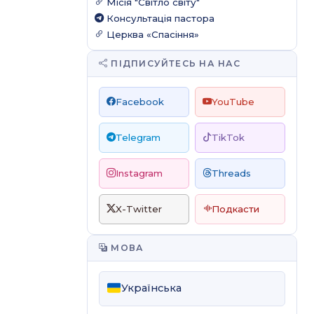
Місія "Світло світу"
Консультація пастора
Церква «Спасіння»
ПІДПИСУЙТЕСЬ НА НАС
Facebook
YouTube
Telegram
TikTok
Instagram
Threads
X-Twitter
Подкасти
МОВА
Українська