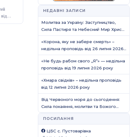
тей
НЕДАВНІ ЗАПИСИ
и від…
Молитва за Україну: Заступництво,
Сила Пастиря та Небесний Мир Христа
/ Молитовне служіння
«Корона, яку не забере смерть» –
недільна проповідь від 26 липня 2026
року
«Не будь рабом свого „Я“» — недільна
проповідь від 19 липня 2026 року
«Хмара свідків» – недільна проповідь
від 12 липня 2026 року
Від Червоного моря до сьогодення:
Сила покаяння, молитви та Божого
захисту
ПОСИЛАННЯ
ЦБС c. Пустоварівка