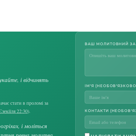
ВАШ МОЛИТОВНИЙ З
укайте, і відчинять
ІМ'Я (НЕОБОВ'ЯЗКОВО
чає стати в проломі за
Єзекіїля 22:30
).
КОНТАКТИ (НЕОБОВ'Я
гріхах, і моліться
огутня ревна молитва