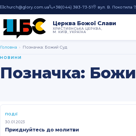
au.moc.yrolg@hcruhc
+38(044) 383-73-51
вул. В. Покотила 7
Церква Божої Слави
ХРИСТИЯНСЬКА ЦЕРКВА,
М. КИЇВ, УКРАЇНА
Головна
›
Позначка:
Божий Суд
НОВИНИ
Позначка:
Божи
ПОДІЇ
30.01.2023
Приєднуйтесь до молитви