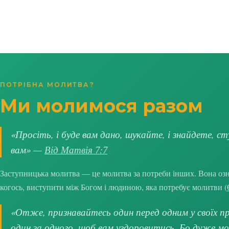
ПОТРІБНА МОЛИТВА?
Ми молимося разом
«Просіть, і буде вам дано, шукайте, і знайдете, ст
вам» —
Від Матвія 7:7
Заступницька молитва — це молитва за потреби інших. Вона озна
когось, виступити між Богом і людиною, яка потребує молитви (
«Отже, признавайтесь один перед одним у своїх про
один за одного, щоб вам уздоровитись. Бо дуже м