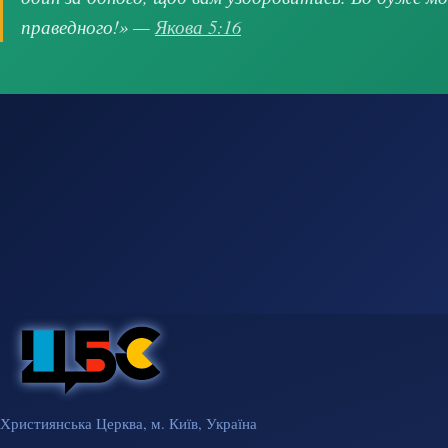
праведного!» —
Якова 5:16
Християнська Церква, м. Київ, Україна