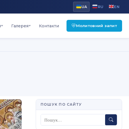
UA
RU
EN
Молитовний запит
я
Галерея
Контакти
ПОШУК ПО САЙТУ
Пошук