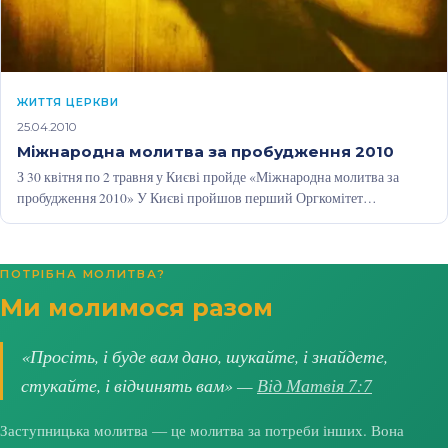
ЖИТТЯ ЦЕРКВИ
25.04.2010
Міжнародна молитва за пробудження 2010
З 30 квітня по 2 травня у Києві пройде «Міжнародна молитва за
пробудження 2010» У Києві пройшов перший Оргкомітет
«Міжнародної…
ПОТРІБНА МОЛИТВА?
Ми молимося разом
«Просіть, і буде вам дано, шукайте, і знайдете,
стукайте, і відчинять вам» —
Від Матвія 7:7
Заступницька молитва — це молитва за потреби інших. Вона