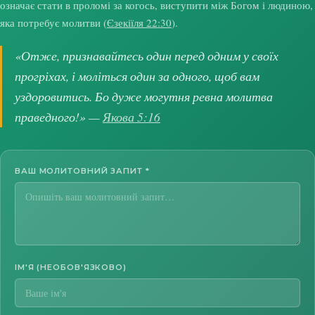
означає стати в проломі за когось, виступити між Богом і людиною,
яка потребує молитви (
Єзекіїля 22:30
).
«Отже, признавайтесь один перед одним у своїх
прогріхах, і моліться один за одного, щоб вам
уздоровитись. Бо дуже могутня ревна молитва
праведного!» —
Якова 5:16
ВАШ МОЛИТОВНИЙ ЗАПИТ
*
ІМ'Я (НЕОБОВ'ЯЗКОВО)