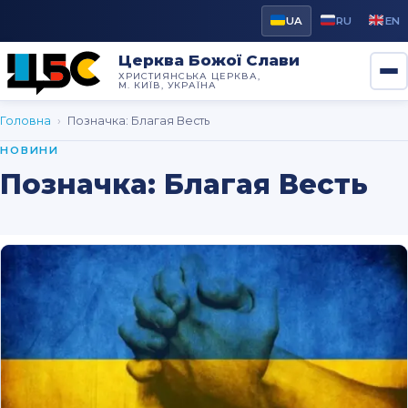
UA
RU
EN
Церква Божої Слави
ХРИСТИЯНСЬКА ЦЕРКВА,
М. КИЇВ, УКРАЇНА
Головна
›
Позначка:
Благая Весть
НОВИНИ
Позначка:
Благая Весть