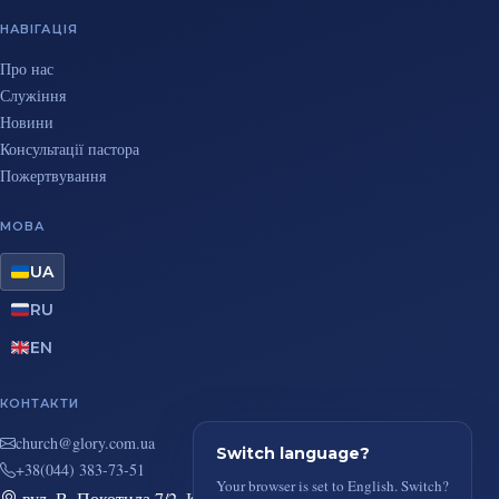
НАВІГАЦІЯ
Про нас
Служіння
Новини
Консультації пастора
Пожертвування
МОВА
UA
RU
EN
КОНТАКТИ
au.moc.yrolg@hcruhc
Switch language?
+38(044) 383-73-51
Your browser is set to English. Switch?
вул. В. Покотила 7/2, Київ