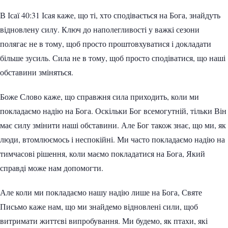
В Ісаї 40:31 Ісая каже, що ті, хто сподівається на Бога, знайдуть
відновлену силу. Ключ до наполегливості у важкі сезони
полягає не в тому, щоб просто проштовхуватися і докладати
більше зусиль. Сила не в тому, щоб просто сподіватися, що наші
обставини зміняться.
Боже Слово каже, що справжня сила приходить, коли ми
покладаємо надію на Бога. Оскільки Бог всемогутній, тільки Він
має силу змінити наші обставини. Але Бог також знає, що ми, як
люди, втомлюємось і неспокійні. Ми часто покладаємо надію на
тимчасові рішення, коли маємо покладатися на Бога, Який
справді може нам допомогти.
Але коли ми покладаємо нашу надію лише на Бога, Святе
Письмо каже нам, що ми знайдемо відновлені сили, щоб
витримати життєві випробування. Ми будемо, як птахи, які