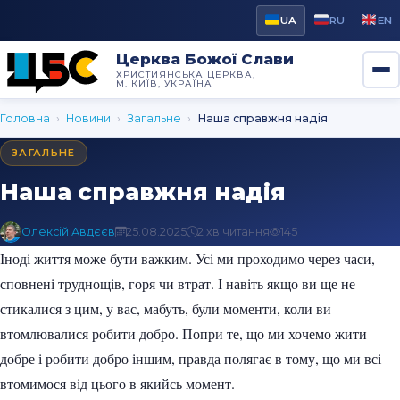
UA
RU
EN
Церква Божої Слави
ХРИСТИЯНСЬКА ЦЕРКВА,
М. КИЇВ, УКРАЇНА
Головна
›
Новини
›
Загальне
›
Наша справжня надія
ЗАГАЛЬНЕ
Наша справжня надія
Олексій Авдєєв
25.08.2025
2 хв читання
145
Іноді життя може бути важким. Усі ми проходимо через часи,
сповнені труднощів, горя чи втрат. І навіть якщо ви ще не
стикалися з цим, у вас, мабуть, були моменти, коли ви
втомлювалися робити добро. Попри те, що ми хочемо жити
добре і робити добро іншим, правда полягає в тому, що ми всі
втомимося від цього в якийсь момент.