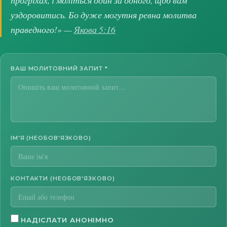
прогріхах, і моліться один за одного, щоб вам
уздоровитись. Бо дуже могутня ревна молитва
праведного!» —
Якова 5:16
ВАШ МОЛИТОВНИЙ ЗАПИТ
*
ІМ'Я (НЕОБОВ'ЯЗКОВО)
КОНТАКТИ (НЕОБОВ'ЯЗКОВО)
НАДІСЛАТИ АНОНІМНО