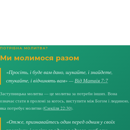
ПОТРІБНА МОЛИТВА?
Ми молимося разом
«Просіть, і буде вам дано, шукайте, і знайдете,
стукайте, і відчинять вам» —
Від Матвія 7:7
Заступницька молитва — це молитва за потреби інших. Вона
означає стати в проломі за когось, виступити між Богом і людиною,
яка потребує молитви (
Єзекіїля 22:30
).
«Отже, признавайтесь один перед одним у своїх