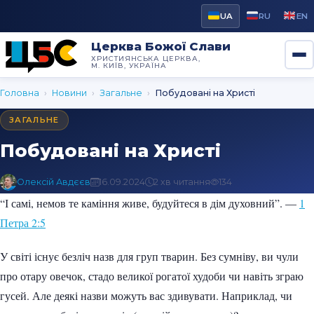
UA
RU
EN
Церква Божої Слави
ХРИСТИЯНСЬКА ЦЕРКВА,
М. КИЇВ, УКРАЇНА
Головна
›
Новини
›
Загальне
›
Побудовані на Христі
ЗАГАЛЬНЕ
Побудовані на Христі
Олексій Авдєєв
16.09.2024
2 хв читання
134
“І самі, немов те каміння живе, будуйтеся в дім духовний”. —
1
Петра 2:5
У світі існує безліч назв для груп тварин. Без сумніву, ви чули
про отару овечок, стадо великої рогатої худоби чи навіть зграю
гусей. Але деякі назви можуть вас здивувати. Наприклад, чи