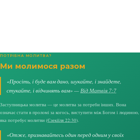
ПОТРІБНА МОЛИТВА?
Ми молимося разом
«Просіть, і буде вам дано, шукайте, і знайдете,
стукайте, і відчинять вам» —
Від Матвія 7:7
Заступницька молитва — це молитва за потреби інших. Вона
означає стати в проломі за когось, виступити між Богом і людиною,
яка потребує молитви (
Єзекіїля 22:30
).
«Отже, признавайтесь один перед одним у своїх