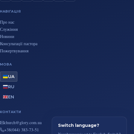
НАВІГАЦІЯ
Про нас
Служіння
Новини
Консультації пастора
Пожертвування
МОВА
UA
RU
EN
КОНТАКТИ
au.moc.yrolg@hcruhc
Switch language?
+38(044) 383-73-51