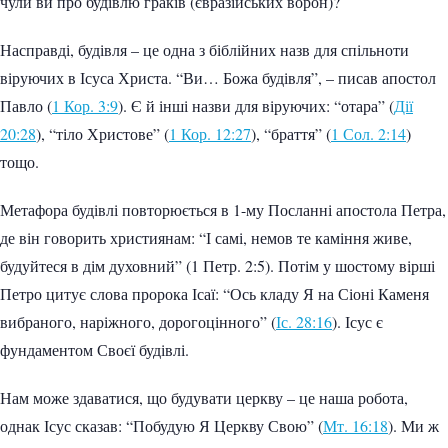
чули ви про будівлю граків (євразійських ворон)?
Насправді, будівля – це одна з біблійних назв для спільноти
віруючих в Ісуса Христа. “Ви… Божа будівля”, – писав апостол
Павло (
1 Кор. 3:9
). Є й інші назви для віруючих: “отара” (
Дії
20:28
), “тіло Христове” (
1 Кор. 12:27
), “браття” (
1 Сол. 2:14
)
тощо.
Метафора будівлі повторюється в 1-му Посланні апостола Петра,
де він говорить християнам: “І самі, немов те каміння живе,
будуйтеся в дім духовний” (1 Петр. 2:5). Потім у шостому вірші
Петро цитує слова пророка Ісаї: “Ось кладу Я на Сіоні Каменя
вибраного, наріжного, дорогоцінного” (
Іс. 28:16
). Ісус є
фундаментом Своєї будівлі.
Нам може здаватися, що будувати церкву – це наша робота,
однак Ісус сказав: “Побудую Я Церкву Свою” (
Мт. 16:18
). Ми ж