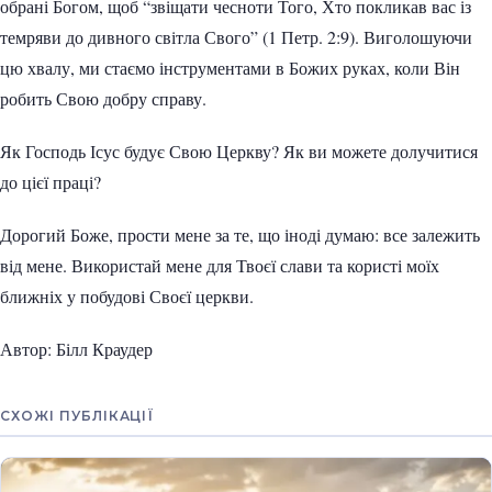
обрані Богом, щоб “звіщати чесноти Того, Хто покликав вас із
темряви до дивного світла Свого” (1 Петр. 2:9). Виголошуючи
цю хвалу, ми стаємо інструментами в Божих руках, коли Він
робить Свою добру справу.
Як Господь Ісус будує Свою Церкву? Як ви можете долучитися
до цієї праці?
Дорогий Боже, прости мене за те, що іноді думаю: все залежить
від мене. Використай мене для Твоєї слави та користі моїх
ближніх у побудові Своєї церкви.
Автор: Білл Краудер
СХОЖІ ПУБЛІКАЦІЇ