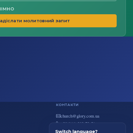
НІМНО
адіслати молитовний запит
КОНТАКТИ
au.moc.yrolg@hcruhc
+38(044) 383-73-51
вул. В. Покотила 7/2, Київ
Switch language?