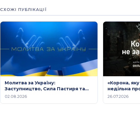
СХОЖІ ПУБЛІКАЦІЇ
Молитва за Україну:
«Корона, яку
Заступництво, Сила Пастиря та
недільна пр
Небесний Мир Христа /
2026 року
02.08.2026
26.07.2026
Молитовне служіння