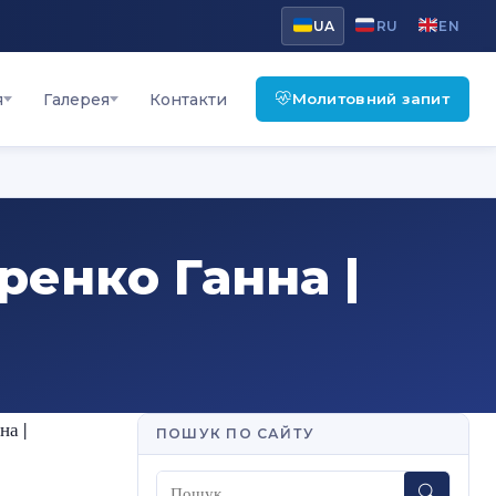
UA
RU
EN
Молитовний запит
я
Галерея
Контакти
ренко Ганна |
на |
ПОШУК ПО САЙТУ
Пошук