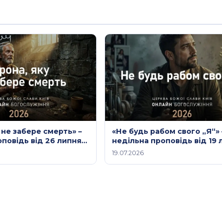
 не забере смерть» –
«Не будь рабом свого „Я“»
оповідь від 26 липня
недільна проповідь від 19 
2026 року
19.07.2026