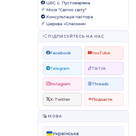
ЦБС c. Пустоварівка
Місія "Світло світу"
Консультація пастора
Церква «Спасіння»
ПІДПИСУЙТЕСЬ НА НАС
Facebook
YouTube
Telegram
TikTok
Instagram
Threads
X-Twitter
Подкасти
МОВА
Українська