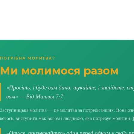
ПОТРІБНА МОЛИТВА?
Ми молимося разом
«Просіть, і буде вам дано, шукайте, і знайдете, ст
вам» —
Від Матвія 7:7
Заступницька молитва — це молитва за потреби інших. Вона озна
когось, виступити між Богом і людиною, яка потребує молитви (
«Отже, признавайтесь один перед одним у своїх про