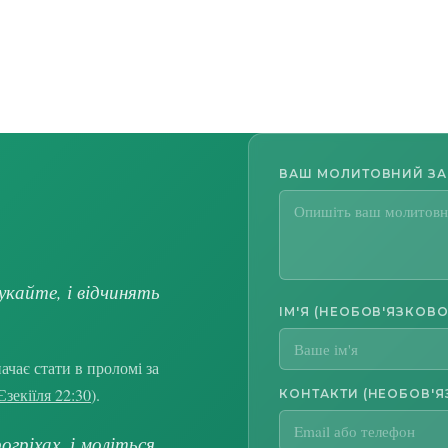
ВАШ МОЛИТОВНИЙ З
укайте, і відчинять
ІМ'Я (НЕОБОВ'ЯЗКОВО
чає стати в проломі за
Єзекіїля 22:30
).
КОНТАКТИ (НЕОБОВ'Я
гріхах, і моліться