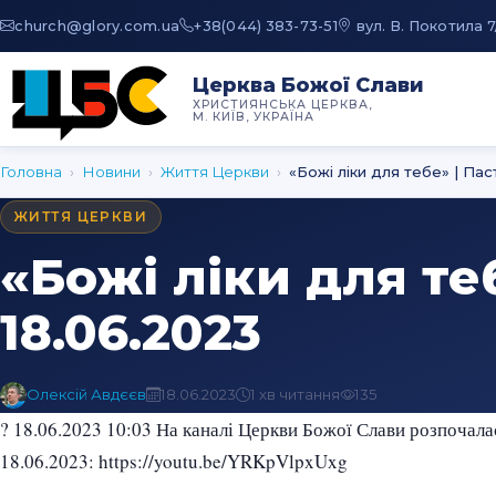
au.moc.yrolg@hcruhc
+38(044) 383-73-51
вул. В. Покотила 7
Церква Божої Слави
ХРИСТИЯНСЬКА ЦЕРКВА,
М. КИЇВ, УКРАЇНА
Головна
›
Новини
›
Життя Церкви
›
«Божі ліки для тебе» | Па
ЖИТТЯ ЦЕРКВИ
«Божі ліки для те
18.06.2023
Олексій Авдєєв
18.06.2023
1 хв читання
135
? 18.06.2023 10:03 На каналі Церкви Божої Слави розпочалас
18.06.2023: https://youtu.be/YRKpVlpxUxg