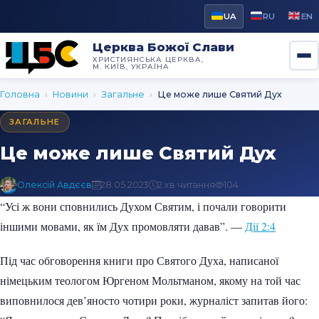
UA
RU
EN
Церква Божої Слави
ХРИСТИЯНСЬКА ЦЕРКВА,
М. КИЇВ, УКРАЇНА
Головна
›
Новини
›
Загальне
›
Це може лише Святий Дух
ЗАГАЛЬНЕ
Це може лише Святий Дух
Олексій Авдєєв
28.05.2023
2 хв читання
104
“Усі ж вони сповнились Духом Святим, і почали говорити
іншими мовами, як їм Дух промовляти давав”. —
Дії 2:4
Під час обговорення книги про Святого Духа, написаної
німецьким теологом Юргеном Мольтманом, якому на той час
виповнилося дев’яносто чотири роки, журналіст запитав його: