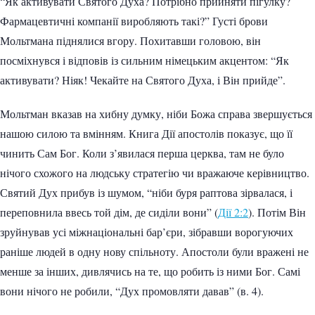
“Як активувати Святого Духа? Потрібно прийняти пігулку?
Фармацевтичні компанії виробляють такі?” Густі брови
Мольтмана піднялися вгору. Похитавши головою, він
посміхнувся і відповів із сильним німецьким акцентом: “Як
активувати? Ніяк! Чекайте на Святого Духа, і Він прийде”.
Мольтман вказав на хибну думку, ніби Божа справа звершується
нашою силою та вмінням. Книга Дії апостолів показує, що її
чинить Сам Бог. Коли з’явилася перша церква, там не було
нічого схожого на людську стратегію чи вражаюче керівництво.
Святий Дух прибув із шумом, “ніби буря раптова зірвалася, і
переповнила ввесь той дім, де сиділи вони” (
Дії 2:2
). Потім Він
зруйнував усі міжнаціональні бар’єри, зібравши ворогуючих
раніше людей в одну нову спільноту. Апостоли були вражені не
менше за інших, дивлячись на те, що робить із ними Бог. Самі
вони нічого не робили, “Дух промовляти давав” (в. 4).