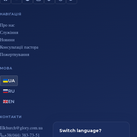
НАВІГАЦІЯ
Про нас
Служіння
Новини
Консультації пастора
Пожертвування
МОВА
UA
RU
EN
КОНТАКТИ
au.moc.yrolg@hcruhc
Switch language?
+38(044) 383-73-51