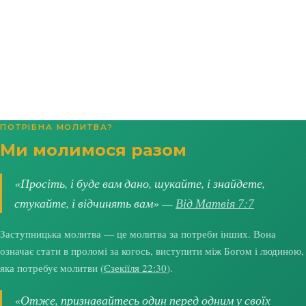
ПОТРІБНА МОЛИТВА?
Ми молимося разом
«Просіть, і буде вам дано, шукайте, і знайдете,
стукайте, і відчинять вам» —
Від Матвія 7:7
Заступницька молитва — це молитва за потреби інших. Вона
означає стати в проломі за когось, виступити між Богом і людиною,
яка потребує молитви (
Єзекіїля 22:30
).
«Отже, признавайтесь один перед одним у своїх