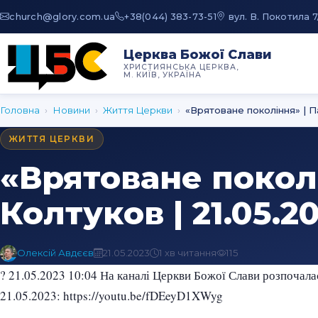
au.moc.yrolg@hcruhc
+38(044) 383-73-51
вул. В. Покотила 7
Церква Божої Слави
ХРИСТИЯНСЬКА ЦЕРКВА,
М. КИЇВ, УКРАЇНА
Головна
›
Новини
›
Життя Церкви
›
«Врятоване покоління» | П
ЖИТТЯ ЦЕРКВИ
«Врятоване покол
Колтуков | 21.05.2
Олексій Авдєєв
21.05.2023
1 хв читання
115
? 21.05.2023 10:04 На каналі Церкви Божої Слави розпочала
21.05.2023: https://youtu.be/fDEeyD1XWyg