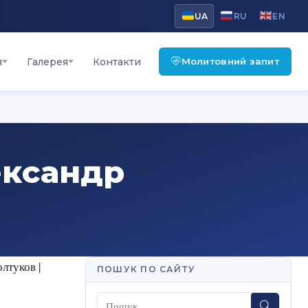
UA
RU
EN
Молитовний запит
я
Галерея
Контакти
ександр
лтуков |
ПОШУК ПО САЙТУ
Пошук