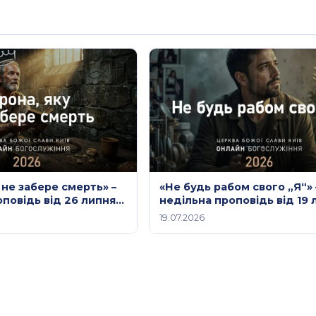
 не забере смерть» –
«Не будь рабом свого „Я“»
оповідь від 26 липня
недільна проповідь від 19 
2026 року
19.07.2026