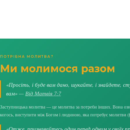
ПОТРІБНА МОЛИТВА?
Ми молимося разом
«Просіть, і буде вам дано, шукайте, і знайдете, ст
вам» —
Від Матвія 7:7
Заступницька молитва — це молитва за потреби інших. Вона озна
когось, виступити між Богом і людиною, яка потребує молитви (
«Отже, признавайтесь один перед одним у своїх про