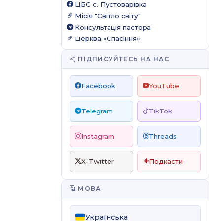
ЦБС c. Пустоварівка
Місія "Світло світу"
Консультація пастора
Церква «Спасіння»
ПІДПИСУЙТЕСЬ НА НАС
Facebook
YouTube
Telegram
TikTok
Instagram
Threads
X-Twitter
Подкасти
МОВА
Українська