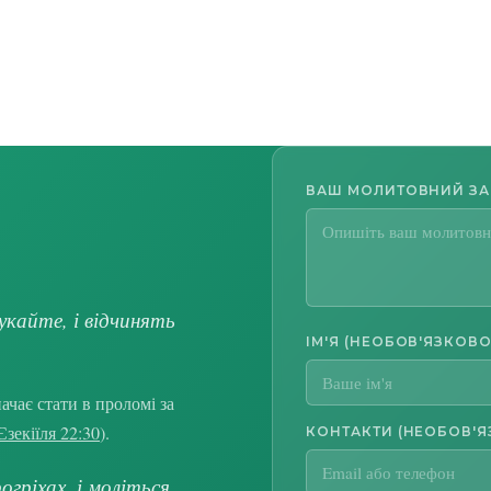
ВАШ МОЛИТОВНИЙ З
укайте, і відчинять
ІМ'Я (НЕОБОВ'ЯЗКОВО
чає стати в проломі за
Єзекіїля 22:30
).
КОНТАКТИ (НЕОБОВ'Я
гріхах, і моліться