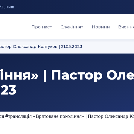
/2, Київ
Про нас
Служіння
Новини
Вченн
астор Олександр Колтуков | 21.05.2023
іння» | Пастор Ол
023
ся #трансляція «Врятоване покоління» | Пастор Олександр Ко