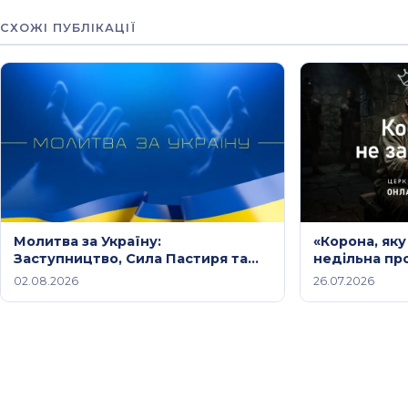
СХОЖІ ПУБЛІКАЦІЇ
Молитва за Україну:
«Корона, яку
Заступництво, Сила Пастиря та
недільна пр
Небесний Мир Христа /
2026 року
02.08.2026
26.07.2026
Молитовне служіння