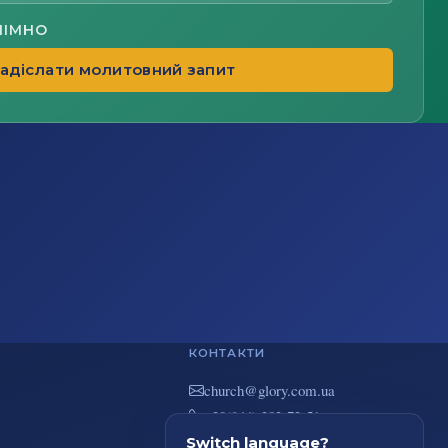
НІМНО
адіслати молитовний запит
КОНТАКТИ
au.moc.yrolg@hcruhc
+38(044) 383-73-51
вул. В. Покотила 7/2, Київ
Switch language?