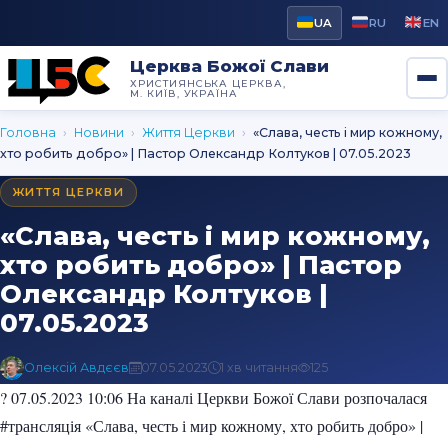
UA
RU
EN
Церква Божої Слави
ХРИСТИЯНСЬКА ЦЕРКВА,
М. КИЇВ, УКРАЇНА
Головна
›
Новини
›
Життя Церкви
›
«Слава, честь і мир кожному,
хто робить добро» | Пастор Олександр Колтуков | 07.05.2023
ЖИТТЯ ЦЕРКВИ
«Слава, честь і мир кожному,
хто робить добро» | Пастор
Олександр Колтуков |
07.05.2023
Олексій Авдєєв
07.05.2023
1 хв читання
125
? 07.05.2023 10:06 На каналі Церкви Божої Слави розпочалася
#трансляція «Слава, честь і мир кожному, хто робить добро» |