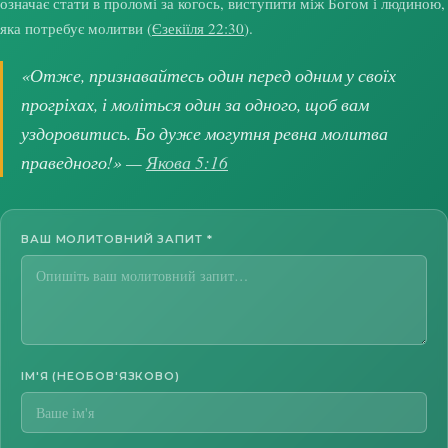
означає стати в проломі за когось, виступити між Богом і людиною,
яка потребує молитви (
Єзекіїля 22:30
).
«Отже, признавайтесь один перед одним у своїх
прогріхах, і моліться один за одного, щоб вам
уздоровитись. Бо дуже могутня ревна молитва
праведного!» —
Якова 5:16
ВАШ МОЛИТОВНИЙ ЗАПИТ
*
ІМ'Я (НЕОБОВ'ЯЗКОВО)