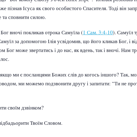
вже пізнав Ісуса як свого особистого Спасителя. Тоді він за
е та сповнити силою.
 Бог вночі покликав отрока Самуїла (
1 Сам. 3:4-10
). Самуїл 
амуїл за допомогою Ілія усвідомив, що його кликав Бог, і ві
м Бог може звертатись і до нас, як вдень, так і вночі. Нам т
лос.
 якщо ми є посланцями Божих слів до когось іншого? Так, м
оводом, ми можемо подзвонити другу і запитати: “Ти не про
ти своїм дзвінком?
підбадьорити Твоїм Словом.