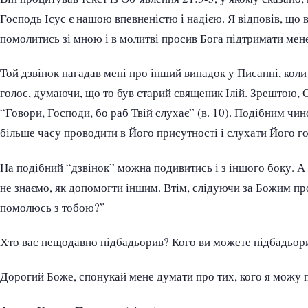
Господь Ісус є нашою впевненістю і надією. Я відповів, що 
помолитись зі мною і в молитві просив Бога підтримати мен
Той дзвінок нагадав мені про інший випадок у Писанні, коли
голос, думаючи, що то був старий священик Ілій. Зрештою, С
“Говори, Господи, бо раб Твій слухає” (в. 10). Подібним чино
більше часу проводити в Його присутності і слухати Його го
На подібний “дзвінок” можна подивитись і з іншого боку. А
не знаємо, як допомогти іншим. Втім, слідуючи за Божим пр
помолюсь з тобою?”
Хто вас нещодавно підбадьорив? Кого ви можете підбадьори
Дорогий Боже, спонукай мене думати про тих, кого я можу 