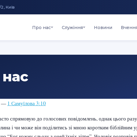
/2, Київ
Про нас
Служіння
Новини
Вченн
 нас
”. —
1 Самуїлова 3:10
асто спрямовую до голосових повідомлень, однак цього разу 
илина і чи може він поділитись зі мною коротким біблійним 
що “Бог кожну сльозу з очей їхніх зітре”. Чоловік розповів п