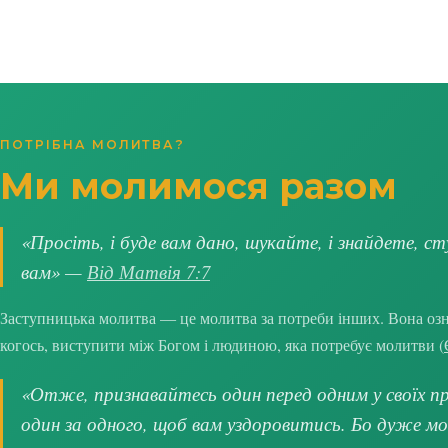
ПОТРІБНА МОЛИТВА?
Ми молимося разом
«Просіть, і буде вам дано, шукайте, і знайдете, ст
вам» —
Від Матвія 7:7
Заступницька молитва — це молитва за потреби інших. Вона озна
когось, виступити між Богом і людиною, яка потребує молитви (
«Отже, признавайтесь один перед одним у своїх про
один за одного, щоб вам уздоровитись. Бо дуже м