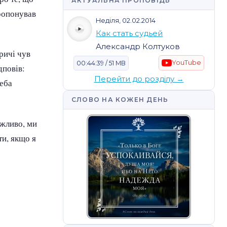
АКТУАЛЬНА ПРОПОВІДЬ
пропонував
Неділя, 02.02.2014
Как стать судьей
Александр Колтуков
тричі чув
YouTube
00:44:39 / 51 MB
дповів:
Перейти до розділу →
реба
СЛОВО НА КОЖЕН ДЕНЬ
ожливо, ми
ти, якщо я