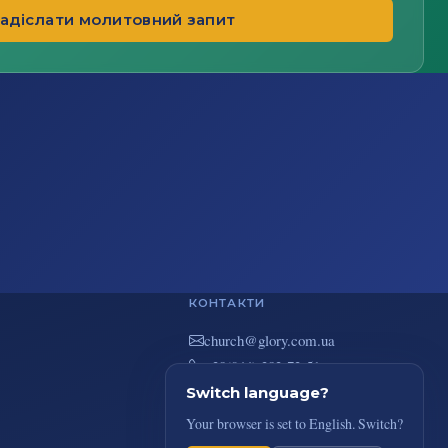
адіслати молитовний запит
КОНТАКТИ
au.moc.yrolg@hcruhc
+38(044) 383-73-51
вул. В. Покотила 7/2, Київ
Switch language?
Your browser is set to English. Switch?