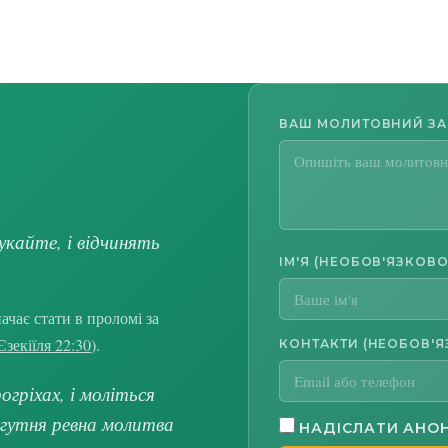
ВАШ МОЛИТОВНИЙ З
укайте, і відчинять
ІМ'Я (НЕОБОВ'ЯЗКОВО
чає стати в проломі за
Єзекіїля 22:30
).
КОНТАКТИ (НЕОБОВ'Я
гріхах, і моліться
огутня ревна молитва
НАДІСЛАТИ АНО