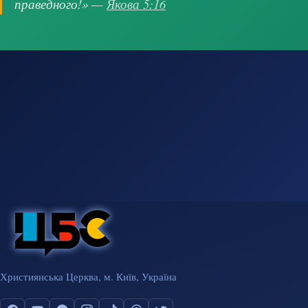
праведного!» —
Якова 5:16
Християнська Церква, м. Київ, Україна