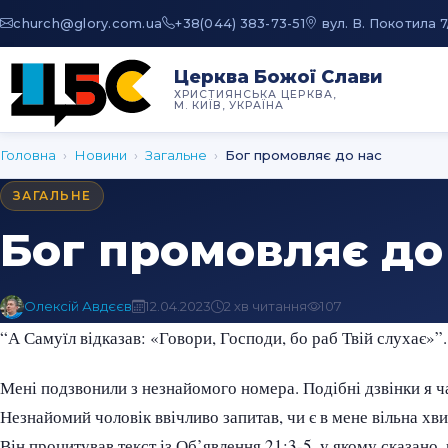
au.moc.yrolg@hcruhc
+38(044) 383-73-51
вул. В. Покотила 7
Церква Божої Слави
ХРИСТИЯНСЬКА ЦЕРКВА,
М. КИЇВ, УКРАЇНА
Головна
›
Новини
›
Загальне
›
Бог промовляє до нас
ЗАГАЛЬНЕ
Бог промовляє до
Олексій Авдєєв
12.04.2023
2 хв читання
107
“А Самуїл відказав: «Говори, Господи, бо раб Твій слухає»
Мені подзвонили з незнайомого номера. Подібні дзвінки я ч
Незнайомий чоловік ввічливо запитав, чи є в мене вільна хв
Він процитував текст із Об’явлення 21:3-5, у якому сказано, 