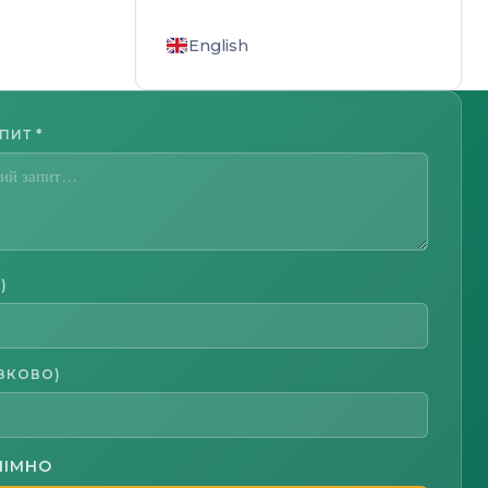
English
АПИТ
*
)
ЗКОВО)
НІМНО