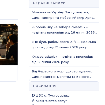
НЕДАВНІ ЗАПИСИ
Молитва за Україну: Заступництво,
Сила Пастиря та Небесний Мир Христа
/ Молитовне служіння
«Корона, яку не забере смерть» –
недільна проповідь від 26 липня 2026
року
«Не будь рабом свого „Я“» — недільна
проповідь від 19 липня 2026 року
«Хмара свідків» – недільна проповідь
від 12 липня 2026 року
Від Червоного моря до сьогодення:
Сила покаяння, молитви та Божого
захисту
ПОСИЛАННЯ
ЦБС c. Пустоварівка
Місія "Світло світу"