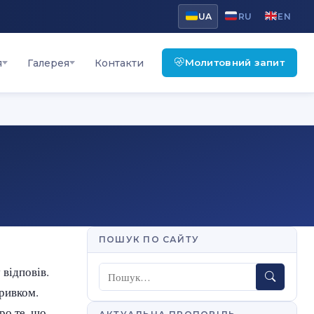
UA
RU
EN
Молитовний запит
я
Галерея
Контакти
ПОШУК ПО САЙТУ
відповів.
Пошук
уривком.
ро те, що