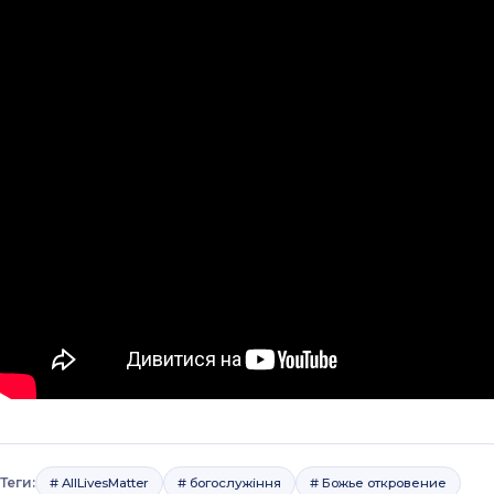
Теги:
# AllLivesMatter
# богослужіння
# Божье откровение