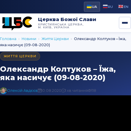
UA
RU
EN
Церква Божої Слави
ХРИСТИЯНСЬКА ЦЕРКВА,
М. КИЇВ, УКРАЇНА
Головна
›
Новини
›
Життя Церкви
›
Олександр Колтуков – Їжа,
яка насичує (09-08-2020)
ЖИТТЯ ЦЕРКВИ
Олександр Колтуков – Їжа,
яка насичує (09-08-2020)
Олексій Авдєєв
10.08.2020
1 хв читання
118