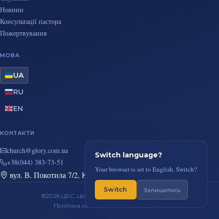
Новини
Консультації пастора
Пожертвування
МОВА
UA
RU
EN
КОНТАКТИ
au.moc.yrolg@hcruhc
Switch language?
+38(044) 383-73-51
Your browser is set to English. Switch?
вул. В. Покотила 7/2, Київ
Switch
Залишитись
©2026 ЦБС, Церква Повного Євангелія, м. Київ
Політика конфіденційності
RSS-стрічка