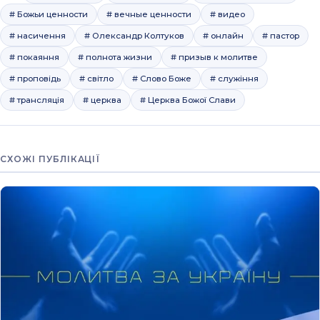
# Божьи ценности
# вечные ценности
# видео
# насичення
# Олександр Колтуков
# онлайн
# пастор
# покаяння
# полнота жизни
# призыв к молитве
# проповідь
# світло
# Слово Боже
# служіння
# трансляція
# церква
# Церква Божої Слави
СХОЖІ ПУБЛІКАЦІЇ