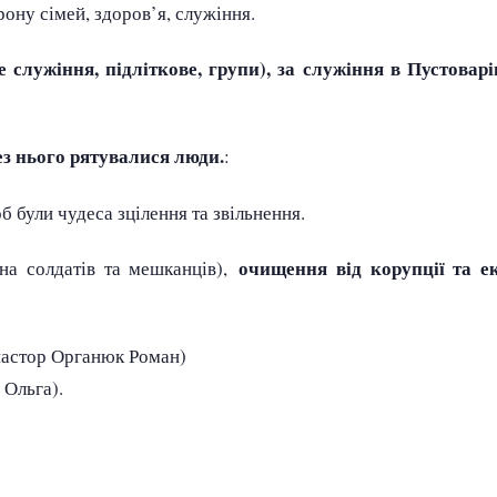
ону сімей, здоров’я, служіння.
служіння, підліткове, групи), за служіння в Пустоварів
ез нього рятувалися люди.
:
б були чудеса зцілення та звільнення.
очищення від корупції та е
а солдатів та мешканців),
астор Органюк Роман)
 Ольга).