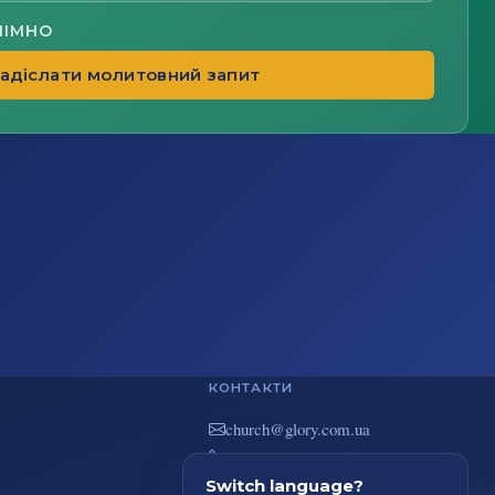
НІМНО
адіслати молитовний запит
КОНТАКТИ
au.moc.yrolg@hcruhc
+38(044) 383-73-51
вул. В. Покотила 7/2, Київ
Switch language?