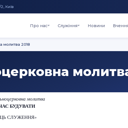
/2, Київ
Про нас
Служіння
Новини
Вченн
а молитва 2018
оцерковна молитва
льноцерковна молитва
ЧАС БУДУВАТИ
ЯЦЬ СЛУЖЕННЯ»