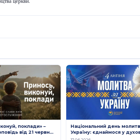
ицтва церкви.
конуй, поклади» –
Національний день молитв
повідь від 21 червня
Україну: єднаймося у духо
заступництві
17.06.2026