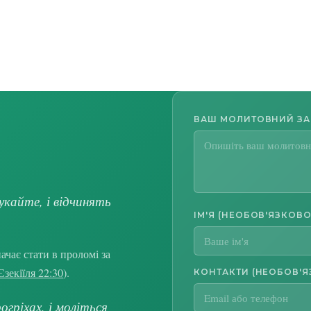
ВАШ МОЛИТОВНИЙ З
укайте, і відчинять
ІМ'Я (НЕОБОВ'ЯЗКОВО
чає стати в проломі за
Єзекіїля 22:30
).
КОНТАКТИ (НЕОБОВ'Я
гріхах, і моліться