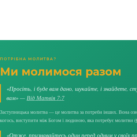
ПОТРІБНА МОЛИТВА?
Ми молимося разом
«Просіть, і буде вам дано, шукайте, і знайдете, ст
вам» —
Від Матвія 7:7
Заступницька молитва — це молитва за потреби інших. Вона озна
когось, виступити між Богом і людиною, яка потребує молитви (
«Отже, признавайтесь один перед одним у своїх про