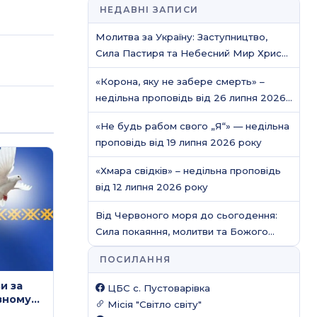
НЕДАВНІ ЗАПИСИ
Молитва за Україну: Заступництво,
Сила Пастиря та Небесний Мир Христа
/ Молитовне служіння
«Корона, яку не забере смерть» –
недільна проповідь від 26 липня 2026
року
«Не будь рабом свого „Я“» — недільна
проповідь від 19 липня 2026 року
«Хмара свідків» – недільна проповідь
від 12 липня 2026 року
Від Червоного моря до сьогодення:
Сила покаяння, молитви та Божого
захисту
ПОСИЛАННЯ
и за
ЦБС c. Пустоварівка
вному
Місія "Світло світу"