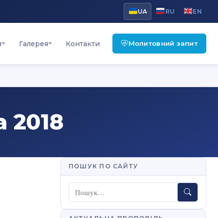
UA
RU
EN
Молитовний запит
я
Галерея
Контакти
 2018
ПОШУК ПО САЙТУ
Пошук