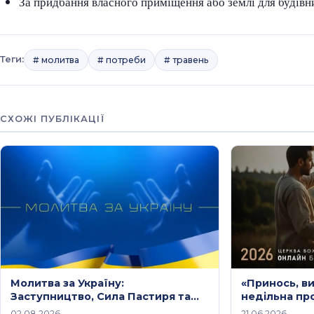
За придбання власного приміщення або землі для будівн
Теги:
# молитва
# потреби
# травень
СХОЖІ ПУБЛІКАЦІЇ
Молитва за Україну:
«Принось, ви
Заступництво, Сила Пастиря та
недільна про
Небесний Мир Христа /
2026 року
02.08.2026
21.06.2026