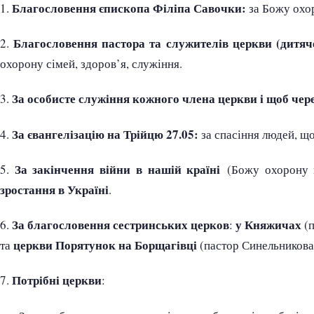
Благословення єпископа Філіпа Савочки:
1.
за Божу охор
Благословення пастора та служителів церкви (дитяче 
2.
охорону сімей, здоров’я, служіння.
За особисте служіння кожного члена церкви і щоб чер
3.
За євангелізацію на Трійцю 27.05:
4.
за спасіння людей, що
За закінчення війни в нашій країні
5.
(Божу охорону н
зростання в Україні
.
За благословення сестринських церков
у Княжичах
6.
:
(п
церкви Порятунок на Борщагівці
та
(пастор Синельникова
Потрібні церкви
7.
: