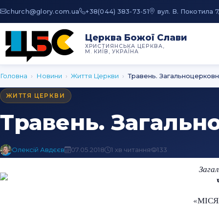
au.moc.yrolg@hcruhc
+38(044) 383-73-51
вул. В. Покотила 7
Церква Божої Слави
ХРИСТИЯНСЬКА ЦЕРКВА,
М. КИЇВ, УКРАЇНА
Головна
›
Новини
›
Життя Церкви
›
Травень. Загальноцерковн
ЖИТТЯ ЦЕРКВИ
Травень. Загальн
Олексій Авдєєв
07.05.2018
1 хв читання
133
Зага
«МІС