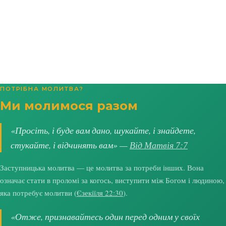
ПОТРІБНА МОЛИТВА?
Ми молимося разом
«Просіть, і буде вам дано, шукайте, і знайдете,
стукайте, і відчинять вам» —
Від Матвія 7:7
Заступницька молитва — це молитва за потреби інших. Вона
означає стати в проломі за когось, виступити між Богом і людиною,
яка потребує молитви (
Єзекіїля 22:30
).
«Отже, признавайтесь один перед одним у своїх