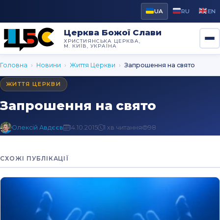
UA
RU
EN
Церква Божої Слави
ХРИСТИЯНСЬКА ЦЕРКВА,
М. КИЇВ, УКРАЇНА
Головна
›
Новини
›
Життя Церкви
›
Запрошення на свято
ЖИТТЯ ЦЕРКВИ
Запрошення на свято
Олексій Авдєєв
14.10.2015
1 хв читання
98
СХОЖІ ПУБЛІКАЦІЇ