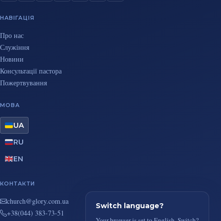
НАВІГАЦІЯ
Про нас
Служіння
Новини
Консультації пастора
Пожертвування
МОВА
UA
RU
EN
КОНТАКТИ
au.moc.yrolg@hcruhc
Switch language?
+38(044) 383-73-51
Your browser is set to English. Switch?