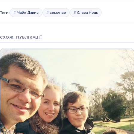
Теги:
# Майк Дэвис
# семинар
# Слава Нодь
СХОЖІ ПУБЛІКАЦІЇ