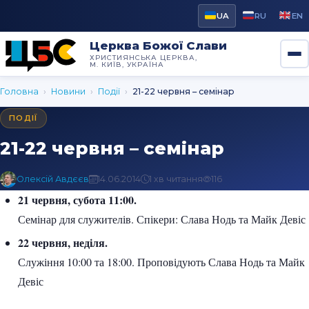
UA
RU
EN
Церква Божої Слави
ХРИСТИЯНСЬКА ЦЕРКВА,
М. КИЇВ, УКРАЇНА
Головна
›
Новини
›
Події
›
21-22 червня – семінар
ПОДІЇ
21-22 червня – семінар
Олексій Авдєєв
14.06.2014
1 хв читання
116
21 червня, субота 11:00.
Семінар для служителів. Спікери: Слава Нодь та Майк Девіс
22 червня, неділя.
Служіння 10:00 та 18:00. Проповідують Слава Нодь та Майк
Девіс