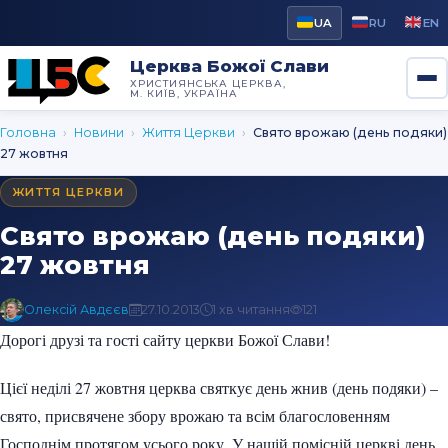
UA
RU
EN
Церква Божої Слави
ХРИСТИЯНСЬКА ЦЕРКВА,
М. КИЇВ, УКРАЇНА
Головна
›
Новини
›
Життя Церкви
›
Свято врожаю (день подяки)
27 жовтня
ЖИТТЯ ЦЕРКВИ
Свято врожаю (день подяки)
27 жовтня
Олексій Авдєєв
27.10.2013
1 хв читання
121
Дорогі друзі та гості сайту церкви Божої Слави!
Цієї неділі 27 жовтня церква святкує день жнив (день подяки) –
свято, присвячене збору врожаю та всім благословенням
Господнім протягом усього року. У нашій помісній церкві день