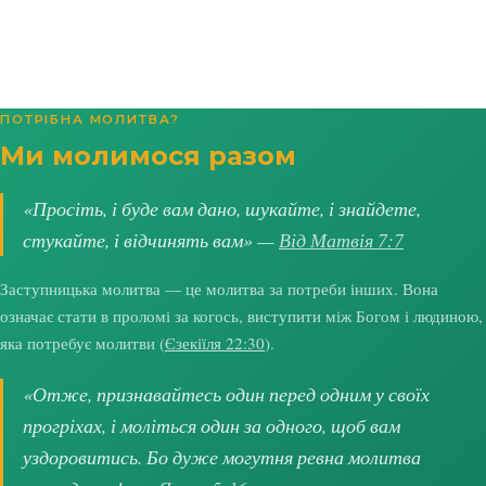
ПОТРІБНА МОЛИТВА?
Ми молимося разом
«Просіть, і буде вам дано, шукайте, і знайдете,
стукайте, і відчинять вам» —
Від Матвія 7:7
Заступницька молитва — це молитва за потреби інших. Вона
означає стати в проломі за когось, виступити між Богом і людиною,
яка потребує молитви (
Єзекіїля 22:30
).
«Отже, признавайтесь один перед одним у своїх
прогріхах, і моліться один за одного, щоб вам
уздоровитись. Бо дуже могутня ревна молитва