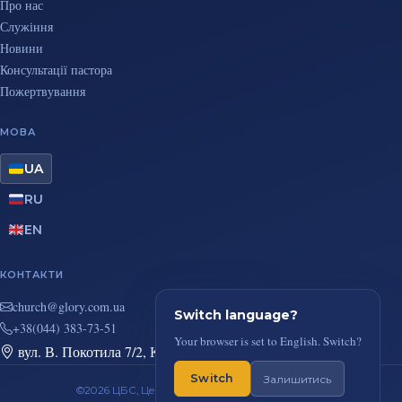
Про нас
Служіння
Новини
Консультації пастора
Пожертвування
МОВА
UA
RU
EN
КОНТАКТИ
au.moc.yrolg@hcruhc
Switch language?
+38(044) 383-73-51
Your browser is set to English. Switch?
вул. В. Покотила 7/2, Київ
Switch
Залишитись
©2026 ЦБС, Церква Повного Євангелія, м. Київ