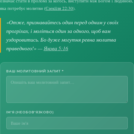
означає стати в проломі за когось, виступити між Богом і людиною,
яка потребує молитви (
Єзекіїля 22:30
).
«Отже, признавайтесь один перед одним у своїх
прогріхах, і моліться один за одного, щоб вам
уздоровитись. Бо дуже могутня ревна молитва
праведного!» —
Якова 5:16
ВАШ МОЛИТОВНИЙ ЗАПИТ
*
ІМ'Я (НЕОБОВ'ЯЗКОВО)