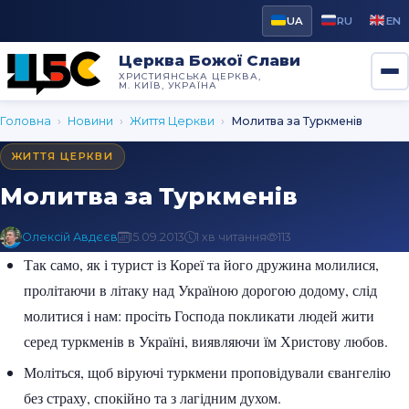
UA
RU
EN
Церква Божої Слави
ХРИСТИЯНСЬКА ЦЕРКВА,
М. КИЇВ, УКРАЇНА
Головна
›
Новини
›
Життя Церкви
›
Молитва за Туркменів
ЖИТТЯ ЦЕРКВИ
Молитва за Туркменів
Олексій Авдєєв
15.09.2013
1 хв читання
113
Так само, як і турист із Кореї та його дружина молилися,
пролітаючи в літаку над Україною дорогою додому, слід
молитися і нам: просіть Господа покликати людей жити
серед туркменів в Україні, виявляючи їм Христову любов.
Моліться, щоб віруючі туркмени проповідували євангелію
без страху, спокійно та з лагідним духом.