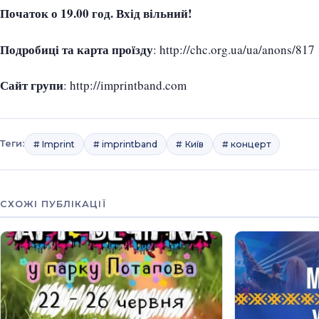
Початок о 19.00 год. Вхід вільний!
Подробиці та карта проїзду
: http://chc.org.ua/ua/anons/817
Сайт групи
: http://imprintband.com
Теги:
# Imprint
# imprintband
# Київ
# концерт
СХОЖІ ПУБЛІКАЦІЇ