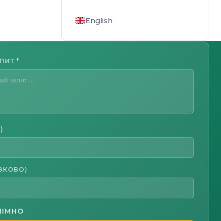
English
АПИТ
*
)
ЗКОВО)
НІМНО