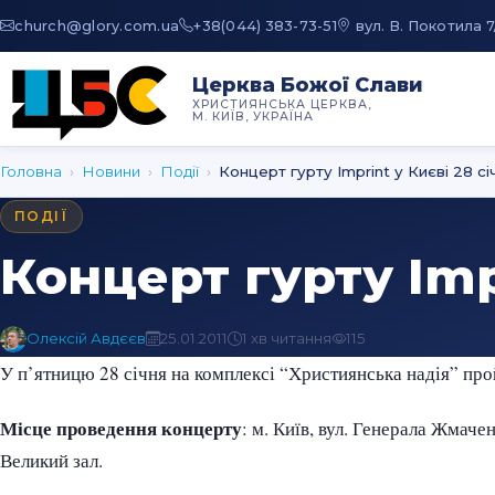
au.moc.yrolg@hcruhc
+38(044) 383-73-51
вул. В. Покотила 7
Церква Божої Слави
ХРИСТИЯНСЬКА ЦЕРКВА,
М. КИЇВ, УКРАЇНА
Головна
›
Новини
›
Події
›
Концерт гурту Imprint у Києві 28 січ
ПОДІЇ
Концерт гурту Impr
Олексій Авдєєв
25.01.2011
1 хв читання
115
У п’ятницю 28 січня на комплексі “Християнська надія” про
Місце проведення концерту
: м. Київ, вул. Генерала Жмаче
Великий зал.