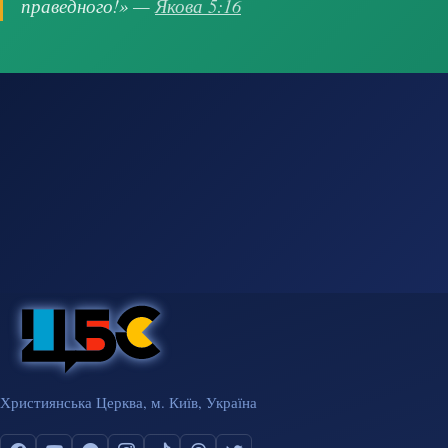
праведного!» —
Якова 5:16
Християнська Церква, м. Київ, Україна