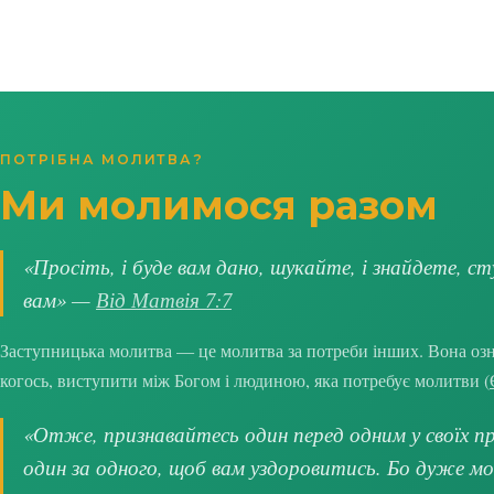
ПОТРІБНА МОЛИТВА?
Ми молимося разом
«Просіть, і буде вам дано, шукайте, і знайдете, ст
вам» —
Від Матвія 7:7
Заступницька молитва — це молитва за потреби інших. Вона озна
когось, виступити між Богом і людиною, яка потребує молитви (
«Отже, признавайтесь один перед одним у своїх про
один за одного, щоб вам уздоровитись. Бо дуже м