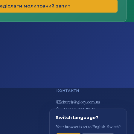
адіслати молитовний запит
КОНТАКТИ
au.moc.yrolg@hcruhc
+38(044) 383-73-51
вул. В. Покотила 7/2, Київ
Switch language?
Your browser is set to English. Switch?