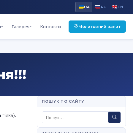
UA
RU
EN
Молитовний запит
я
Галерея
Контакти
я!!!
ПОШУК ПО САЙТУ
 гілка).
Пошук