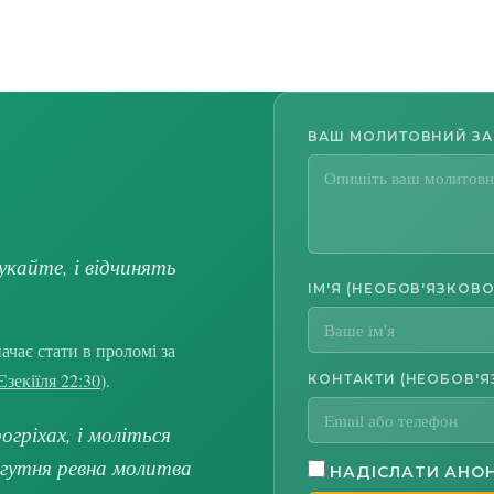
ВАШ МОЛИТОВНИЙ З
укайте, і відчинять
ІМ'Я (НЕОБОВ'ЯЗКОВО
чає стати в проломі за
Єзекіїля 22:30
).
КОНТАКТИ (НЕОБОВ'Я
гріхах, і моліться
огутня ревна молитва
НАДІСЛАТИ АНО