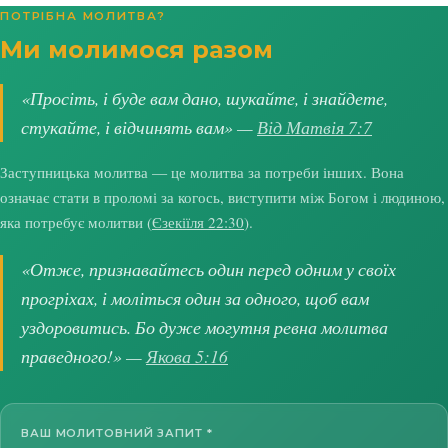
ПОТРІБНА МОЛИТВА?
Ми молимося разом
«Просіть, і буде вам дано, шукайте, і знайдете,
стукайте, і відчинять вам» —
Від Матвія 7:7
Заступницька молитва — це молитва за потреби інших. Вона
означає стати в проломі за когось, виступити між Богом і людиною,
яка потребує молитви (
Єзекіїля 22:30
).
«Отже, признавайтесь один перед одним у своїх
прогріхах, і моліться один за одного, щоб вам
уздоровитись. Бо дуже могутня ревна молитва
праведного!» —
Якова 5:16
ВАШ МОЛИТОВНИЙ ЗАПИТ
*