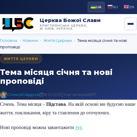
UA
RU
EN
Церква Божої Слави
ХРИСТИЯНСЬКА ЦЕРКВА,
М. КИЇВ, УКРАЇНА
Головна
›
Новини
›
Життя Церкви
›
Тема місяця січня та нові
проповіді
ЖИТТЯ ЦЕРКВИ
Тема місяця січня та нові
проповіді
Олексій Авдєєв
18.01.2011
1 хв читання
117
Підстава
Січень. Тема місяця –
. На якій основі ми будуємо наше
життя, покликання, віру та ставлення до оточуючих.
Нові проповіді можна завантажити
тут
.