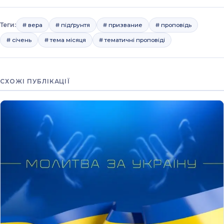
Теги:
# вера
# підґрунтя
# призвание
# проповідь
# січень
# тема місяця
# тематичні проповіді
СХОЖІ ПУБЛІКАЦІЇ