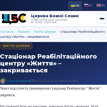
UA
RU
EN
Церква Божої Слави
ХРИСТИЯНСЬКА ЦЕРКВА,
М. КИЇВ, УКРАЇНА
Головна
›
Новини
›
Життя Церкви
›
Стаціонар Реабілітаційного
центру «Життя» – закривається
ЖИТТЯ ЦЕРКВИ
Стаціонар Реабілітаційного
центру «Життя» –
закривається
Олексій Авдєєв
29.08.2010
1 хв читання
125
Через відсутність приміщення стаціонар Реабцентру “Життя”
закрився.
Це рішення було не простим, довелося багато зважити, були