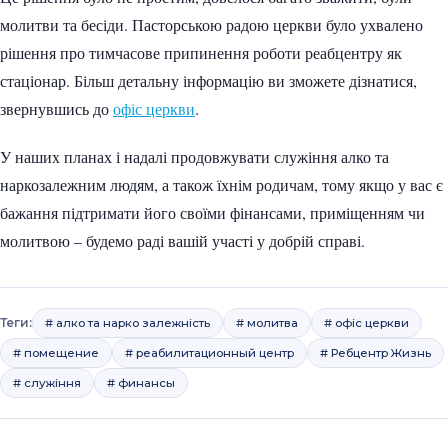
молитви та бесіди. Пасторською радою церкви було ухвалено
рішення про тимчасове припинення роботи реабцентру як
стаціонар. Більш детальну інформацію ви зможете дізнатися,
звернувшись до
офіс церкви
.
У наших планах і надалі продовжувати служіння алко та
наркозалежним людям, а також їхнім родичам, тому якщо у вас є
бажання підтримати його своїми фінансами, приміщенням чи
молитвою – будемо раді вашій участі у добрій справі.
Теги:
# алко та нарко залежність
# молитва
# офіс церкви
# помещение
# реабилитационный центр
# Ребцентр Жизнь
# служіння
# финансы