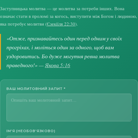
Заступницька молитва — це молитва за потреби інших. Вона
означає стати в проломі за когось, виступити між Богом і людиною,
яка потребує молитви (
Єзекіїля 22:30
).
«Отже, признавайтесь один перед одним у своїх
прогріхах, і моліться один за одного, щоб вам
уздоровитись. Бо дуже могутня ревна молитва
праведного!» —
Якова 5:16
ВАШ МОЛИТОВНИЙ ЗАПИТ
*
ІМ'Я (НЕОБОВ'ЯЗКОВО)