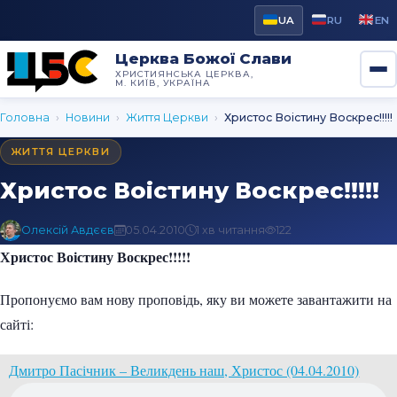
UA
RU
EN
Церква Божої Слави
ХРИСТИЯНСЬКА ЦЕРКВА,
М. КИЇВ, УКРАЇНА
Головна
›
Новини
›
Життя Церкви
›
Христос Воістину Воскрес!!!!!
ЖИТТЯ ЦЕРКВИ
Христос Воістину Воскрес!!!!!
Олексій Авдєєв
05.04.2010
1 хв читання
122
Христос Воістину Воскрес!!!!!
Пропонуємо вам нову проповідь, яку ви можете завантажити на
сайті:
Дмитро Пасічник – Великдень наш, Христос (04.04.2010)