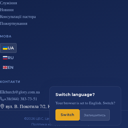
Служіння
Новини
Консультації пастора
Пожертвування
МОВА
UA
RU
EN
КОНТАКТИ
au.moc.yrolg@hcruhc
Switch language?
+38(044) 383-73-51
Your browser is set to English. Switch?
вул. В. Покотила 7/2, Київ
Switch
Залишитись
©2026 ЦБС, Церква Повного Євангелія, м. Київ
Політика конфіденційності
RSS-стрічка