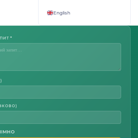
English
АПИТ
*
)
ЗКОВО)
НІМНО