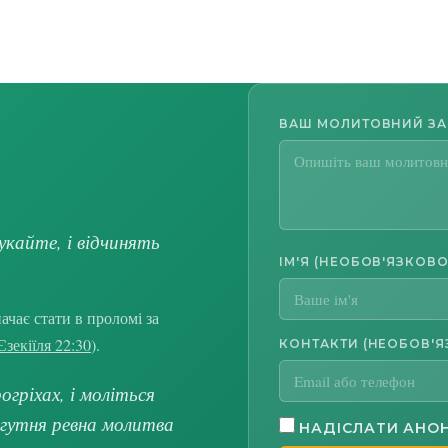
ВАШ МОЛИТОВНИЙ З
укайте, і відчинять
ІМ'Я (НЕОБОВ'ЯЗКОВО
чає стати в проломі за
Єзекіїля 22:30
).
КОНТАКТИ (НЕОБОВ'Я
гріхах, і моліться
огутня ревна молитва
НАДІСЛАТИ АНО