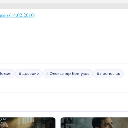
римо (14.02.2010)
)
Божия
# доверие
# Олександр Колтуков
# проповідь