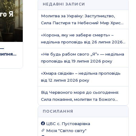
НЕДАВНІ ЗАПИСИ
Молитва за Україну: Заступництво,
Сила Пастиря та Небесний Мир Христа
/ Молитовне служіння
«Корона, яку не забере смерть» –
недільна проповідь від 26 липня 2026
 —
року
липня
«Не будь рабом свого „Я“» — недільна
проповідь від 19 липня 2026 року
«Хмара свідків» – недільна проповідь
від 12 липня 2026 року
Від Червоного моря до сьогодення:
Сила покаяння, молитви та Божого
захисту
ПОСИЛАННЯ
ЦБС c. Пустоварівка
Місія "Світло світу"