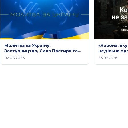
Молитва за Україну:
«Корона, яку
Заступництво, Сила Пастиря та
недільна пр
Небесний Мир Христа /
2026 року
02.08.2026
26.07.2026
Молитовне служіння