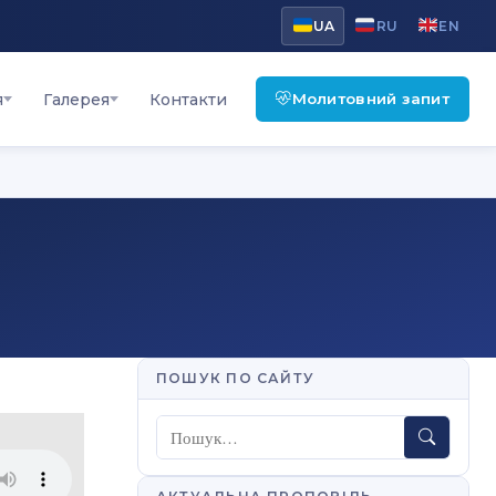
UA
RU
EN
Молитовний запит
я
Галерея
Контакти
ПОШУК ПО САЙТУ
Пошук