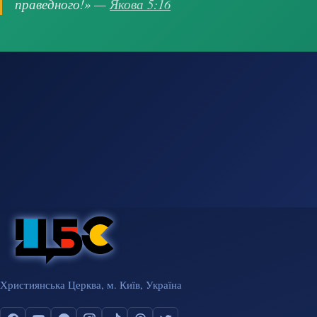
праведного!» —
Якова 5:16
Християнська Церква, м. Київ, Україна