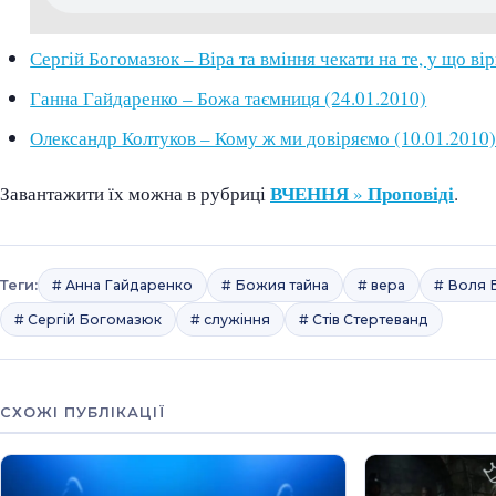
Сергій Богомазюк – Віра та вміння чекати на те, у що ві
Ганна Гайдаренко – Божа таємниця (24.01.2010)
Олександр Колтуков – Кому ж ми довіряємо (10.01.2010
ВЧЕННЯ
Проповіді
Завантажити їх можна в рубриці
»
.
Теги:
# Анна Гайдаренко
# Божия тайна
# вера
# Воля 
# Сергій Богомазюк
# служіння
# Стів Стертеванд
СХОЖІ ПУБЛІКАЦІЇ