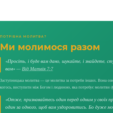
ПОТРІБНА МОЛИТВА?
Ми молимося разом
«Просіть, і буде вам дано, шукайте, і знайдете, ст
вам» —
Від Матвія 7:7
Заступницька молитва — це молитва за потреби інших. Вона озна
когось, виступити між Богом і людиною, яка потребує молитви (
«Отже, признавайтесь один перед одним у своїх про
один за одного, щоб вам уздоровитись. Бо дуже м