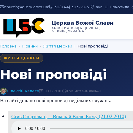
au.moc.yrolg@hcruhc
+38(044) 383-73-51
вул. В. Покотила 7
Церква Божої Слави
ХРИСТИЯНСЬКА ЦЕРКВА,
М. КИЇВ, УКРАЇНА
Головна
›
Новини
›
Життя Церкви
›
Нові проповіді
ЖИТТЯ ЦЕРКВИ
Нові проповіді
Олексій Авдєєв
10.03.2010
1 хв читання
140
На сайті додано нові проповіді недільних служінь:
Стив Стёртеванд – Виконай Волю Божу (21.02.2010)