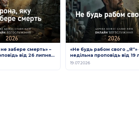
 не забере смерть» –
«Не будь рабом свого „Я“»
оповідь від 26 липня
недільна проповідь від 19 
2026 року
19.07.2026