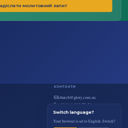
адіслати молитовний запит
КОНТАКТИ
au.moc.yrolg@hcruhc
+38(044) 383-73-51
вул. В. Покотила 7/2, Київ
Switch language?
Your browser is set to English. Switch?