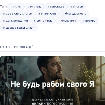
Теги:
# 17 лет
# birthday
# celebrated
# church
# God’s Glory Church
# Thank God!
# благодарность
# день рождения
# свято жнив
# слава Богу
# церква
# Церква Божої Слави
СХОЖІ ПУБЛІКАЦІЇ