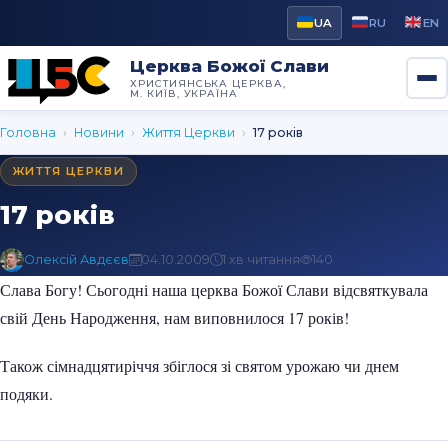
UA
RU
EN
Церква Божої Слави
ХРИСТИЯНСЬКА ЦЕРКВА,
М. КИЇВ, УКРАЇНА
Головна
›
Новини
›
Життя Церкви
›
17 років
ЖИТТЯ ЦЕРКВИ
17 років
Олексій Авдєєв
04.10.2009
1 хв читання
140
Слава Богу! Сьогодні наша церква Божої Слави відсвяткувала
свій День Народження, нам виповнилося 17 років!
Також сімнадцятиріччя збіглося зі святом урожаю чи днем ​​
подяки.